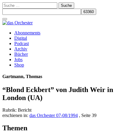
Suche
nach:
Schalte
Navigation
Zum
Abonnements
Inhalt
Digital
springen
Podcast
Archiv
Bücher
Jobs
Shop
Gartmann, Thomas
“Blond Eckbert” von Judith Weir in
London (UA)
Rubrik: Bericht
erschienen in:
das Orchester 07-08/1994
, Seite 39
Themen