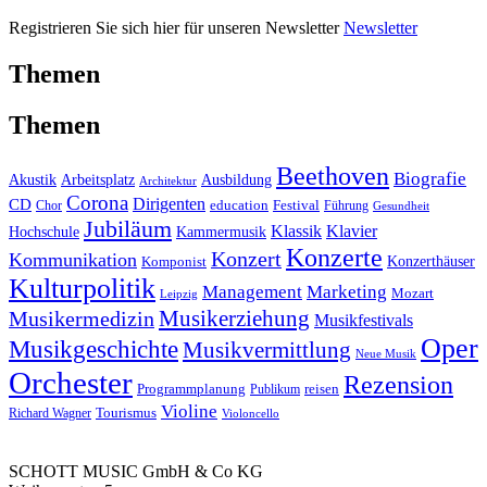
Registrieren Sie sich hier für unseren Newsletter
Newsletter
Themen
Themen
Beethoven
Biografie
Akustik
Arbeitsplatz
Ausbildung
Architektur
Corona
CD
Dirigenten
education
Festival
Führung
Chor
Gesundheit
Jubiläum
Klassik
Klavier
Kammermusik
Hochschule
Konzerte
Konzert
Kommunikation
Konzerthäuser
Komponist
Kulturpolitik
Management
Marketing
Mozart
Leipzig
Musikerziehung
Musikermedizin
Musikfestivals
Oper
Musikgeschichte
Musikvermittlung
Neue Musik
Orchester
Rezension
reisen
Programmplanung
Publikum
Violine
Richard Wagner
Tourismus
Violoncello
SCHOTT MUSIC GmbH & Co KG