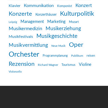
Konzert
Kommunikation
Klavier
Komponist
Kulturpolitik
Konzerte
Konzerthäuser
Management
Marketing
Mozart
Leipzig
Musikerziehung
Musikermedizin
Musikgeschichte
Musikfestivals
Oper
Musikvermittlung
Neue Musik
Orchester
reisen
Programmplanung
Publikum
Rezension
Violine
Richard Wagner
Tourismus
Violoncello