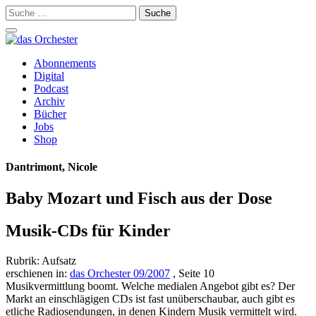
Suche
nach:
Schalte
Navigation
Zum
Abonnements
Inhalt
Digital
springen
Podcast
Archiv
Bücher
Jobs
Shop
Dantrimont, Nicole
Baby Mozart und Fisch aus der Dose
Musik-CDs für Kinder
Rubrik: Aufsatz
erschienen in:
das Orchester 09/2007
, Seite 10
Musikvermittlung boomt. Welche medialen Angebot gibt es? Der
Markt an einschlägigen CDs ist fast unüberschaubar, auch gibt es
etliche Radiosendungen, in denen Kindern Musik vermittelt wird.