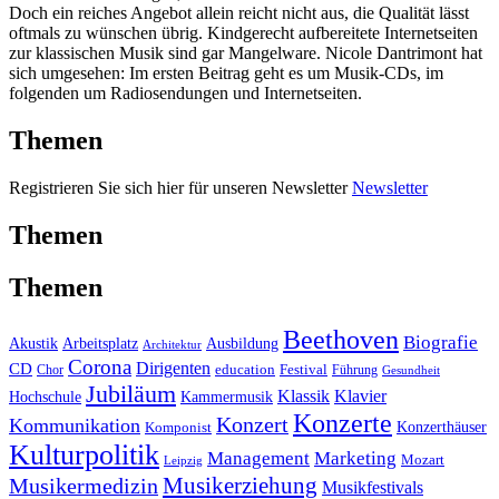
Doch ein reiches Angebot allein reicht nicht aus, die Qualität lässt
oftmals zu wünschen übrig. Kindgerecht aufbereitete Internetseiten
zur klassischen Musik sind gar Mangelware. Nicole Dantrimont hat
sich umgesehen: Im ersten Beitrag geht es um Musik-CDs, im
folgenden um Radiosendungen und Internetseiten.
Themen
Registrieren Sie sich hier für unseren Newsletter
Newsletter
Themen
Themen
Beethoven
Biografie
Akustik
Arbeitsplatz
Ausbildung
Architektur
Corona
CD
Dirigenten
education
Festival
Führung
Chor
Gesundheit
Jubiläum
Klassik
Klavier
Kammermusik
Hochschule
Konzerte
Konzert
Kommunikation
Konzerthäuser
Komponist
Kulturpolitik
Management
Marketing
Mozart
Leipzig
Musikerziehung
Musikermedizin
Musikfestivals