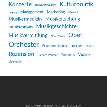
Kulturpolitik
Konzerte
Konzerthäuser
Management
Marketing
Mozart
Leipzig
Musikerziehung
Musikermedizin
Musikgeschichte
Musikfestivals
Oper
Musikvermittlung
Neue Musik
Orchester
reisen
Programmplanung
Publikum
Rezension
Violine
Richard Wagner
Tourismus
Violoncello
SCHOTT MUSIC GmbH & Co KG