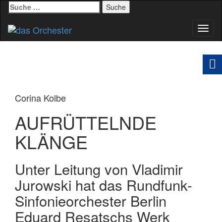
Suche
nach:
Schal
Navig
Corina Kolbe
AUFRÜTTELNDE
KLÄNGE
Unter Leitung von Vladimir
Jurowski hat das Rundfunk-
Sinfonieorchester Berlin
Eduard Resatschs Werk