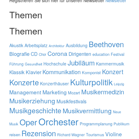
Registrieren Sie sich hier für unseren Newsletter
Newsletter
Themen
Themen
Beethoven
Akustik
Arbeitsplatz
Ausbildung
Architektur
Corona
Biografie
CD
Dirigenten
education
Festival
Chor
Jubiläum
Hochschule
Kammermusik
Führung
Gesundheit
Konzert
Kommunikation
Klavier
Klassik
Komponist
Kulturpolitik
Konzerte
Konzerthäuser
Leipzig
Musikermedizin
Management
Marketing
Mozart
Musikerziehung
Musikfestivals
Musikgeschichte
Musikvermittlung
Neue
Orchester
Oper
Programmplanung
Publikum
Musik
Rezension
Violine
reisen
Tourismus
Richard Wagner