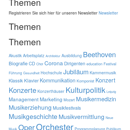
Themen
Registrieren Sie sich hier für unseren Newsletter
Newsletter
Themen
Themen
Beethoven
Akustik
Arbeitsplatz
Ausbildung
Architektur
Corona
Biografie
CD
Dirigenten
education
Festival
Chor
Jubiläum
Hochschule
Kammermusik
Führung
Gesundheit
Konzert
Kommunikation
Klavier
Klassik
Komponist
Kulturpolitik
Konzerte
Konzerthäuser
Leipzig
Musikermedizin
Management
Marketing
Mozart
Musikerziehung
Musikfestivals
Musikgeschichte
Musikvermittlung
Neue
Orchester
Oper
Programmplanung
Publikum
Musik