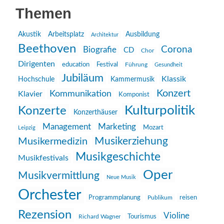
Themen
Akustik
Arbeitsplatz
Ausbildung
Architektur
Beethoven
Corona
Biografie
CD
Chor
Dirigenten
education
Festival
Führung
Gesundheit
Jubiläum
Klassik
Hochschule
Kammermusik
Konzert
Kommunikation
Klavier
Komponist
Kulturpolitik
Konzerte
Konzerthäuser
Management
Marketing
Mozart
Leipzig
Musikerziehung
Musikermedizin
Musikgeschichte
Musikfestivals
Oper
Musikvermittlung
Neue Musik
Orchester
reisen
Programmplanung
Publikum
Rezension
Violine
Richard Wagner
Tourismus