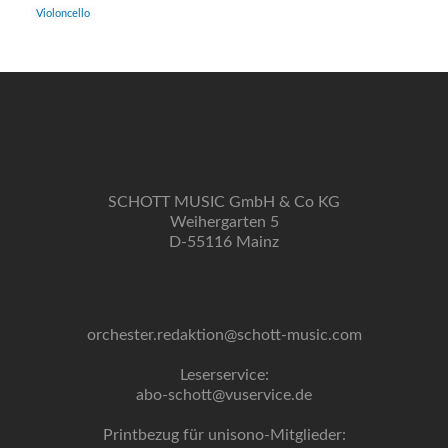
Violoncello
SCHOTT MUSIC GmbH & Co KG
Weihergarten 5
D-55116 Mainz
orchester.redaktion@schott-music.com
Leserservice:
abo-schott@vuservice.de
Printbezug für unisono-Mitglieder: