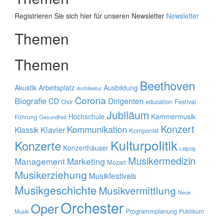
Registrieren Sie sich hier für unseren Newsletter
Newsletter
Themen
Themen
Beethoven
Akustik
Arbeitsplatz
Ausbildung
Architektur
Corona
Biografie
CD
Dirigenten
education
Festival
Chor
Jubiläum
Hochschule
Kammermusik
Führung
Gesundheit
Konzert
Kommunikation
Klavier
Klassik
Komponist
Kulturpolitik
Konzerte
Konzerthäuser
Leipzig
Musikermedizin
Management
Marketing
Mozart
Musikerziehung
Musikfestivals
Musikgeschichte
Musikvermittlung
Neue
Orchester
Oper
Programmplanung
Publikum
Musik