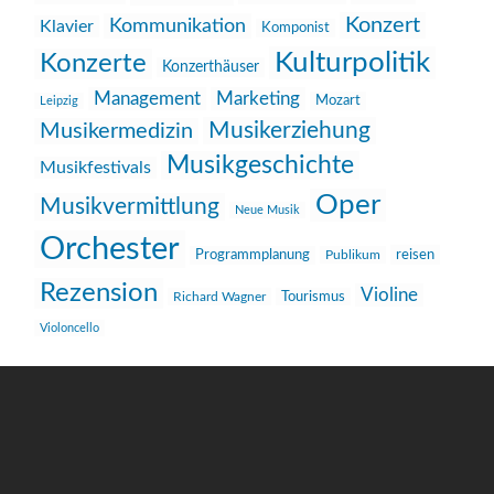
Konzert
Kommunikation
Klavier
Komponist
Kulturpolitik
Konzerte
Konzerthäuser
Management
Marketing
Mozart
Leipzig
Musikerziehung
Musikermedizin
Musikgeschichte
Musikfestivals
Oper
Musikvermittlung
Neue Musik
Orchester
reisen
Programmplanung
Publikum
Rezension
Violine
Richard Wagner
Tourismus
Violoncello