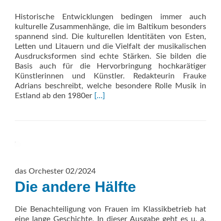
Historische Entwicklungen bedingen immer auch
kulturelle Zusammenhänge, die im Baltikum besonders
spannend sind. Die kulturellen Identitäten von Esten,
Letten und Litauern und die Vielfalt der musikalischen
Ausdrucksformen sind echte Stärken. Sie bilden die
Basis auch für die Hervorbringung hochkarätiger
Künstlerinnen und Künstler. Redakteurin Frauke
Adrians beschreibt, welche besondere Rolle Musik in
Read
Estland ab den 1980er
[…]
more
about
Baltikum
das Orchester 02/2024
Die andere Hälfte
Die Benachteiligung von Frauen im Klassikbetrieb hat
eine lange Geschichte. In dieser Ausgabe geht es u. a.