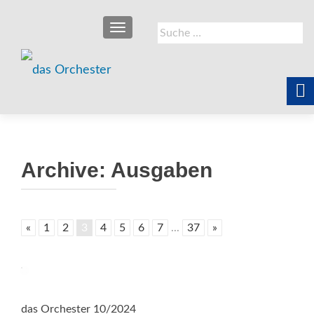
SCHALTE NAVIGATION
Suche
nach:
Archive:
Ausgaben
«
1
2
3
4
5
6
7
...
37
»
das Orchester 10/2024