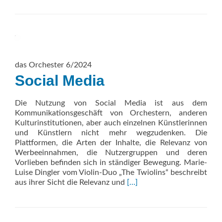
about
Brasilien
das Orchester 6/2024
Social Media
Die Nutzung von Social Media ist aus dem
Kommunikationsgeschäft von Orchestern, anderen
Kulturinstitutionen, aber auch einzelnen Künstlerinnen
und Künstlern nicht mehr wegzudenken. Die
Plattformen, die Arten der Inhalte, die Relevanz von
Werbeeinnahmen, die Nutzergruppen und deren
Vorlieben befinden sich in ständiger Bewegung. Marie-
Luise Dingler vom Violin-Duo „The Twiolins“ beschreibt
Read
aus ihrer Sicht die Relevanz und
[…]
more
about
Social
Media