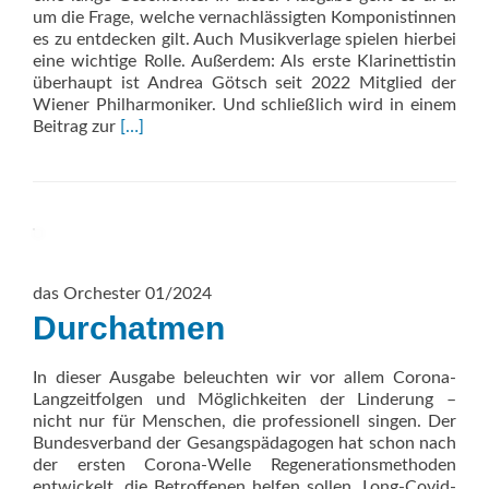
um die Frage, welche vernachlässigten Komponistinnen
es zu entdecken gilt. Auch Musikverlage spielen hierbei
eine wichtige Rolle. Außerdem: Als erste Klarinettistin
überhaupt ist Andrea Götsch seit 2022 Mitglied der
Wiener Philharmoniker. Und schließlich wird in einem
Read
Beitrag zur
[…]
more
about
Die
andere
Hälfte
das Orchester 01/2024
Durchatmen
In dieser Ausgabe beleuchten wir vor allem Corona-
Langzeitfolgen und Möglichkeiten der Linderung –
nicht nur für Menschen, die professionell singen. Der
Bundesverband der Gesangspädagogen hat schon nach
der ersten Corona-Welle Regenerationsmethoden
entwickelt, die Betroffenen helfen sollen, Long-Covid-