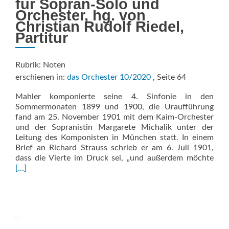
für Sopran-Solo und
Orchester, hg. von
Christian Rudolf Riedel,
Partitur
Rubrik: Noten
erschienen in:
das Orchester 10/2020
, Seite 64
Mahler komponierte seine 4. Sinfonie in den
Sommermonaten 1899 und 1900, die Uraufführung
fand am 25. November 1901 mit dem Kaim-Orchester
und der Sopranistin Margarete Michalik unter der
Leitung des Komponisten in München statt. In einem
Brief an Richard Strauss schrieb er am 6. Juli 1901,
Rea
dass die Vierte im Druck sei, „und außerdem möchte
mor
[…]
abo
Sym
Nr.
4