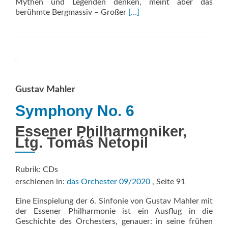
Mythen und Legenden denken, meint aber das
Read
berühmte Bergmassiv – Großer
[…]
more
about
Vierte
Symphonie
Artur
Schnabel/
Lieder
Gustav Mahler
aus
op.
Symphony No. 6
11
&
Essener Philharmoniker,
14
Ltg. Tomáš Netopil
Rubrik: CDs
erschienen in:
das Orchester 09/2020
, Seite 91
Eine Einspielung der 6. Sinfonie von Gustav Mahler mit
der Essener Philharmonie ist ein Ausflug in die
Geschichte des Orchesters, genauer: in seine frühen