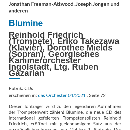
Jonathan Freeman-Attwood, Joseph Jongen und
anderen
Blumine
Reinhold Friedrich
(Trompete), Eriko Takezawa
(Klavier), Dorothee Mields
(Sopran), Georgisches
Kammerorchester
Ingolstadt, Ltg. Ruben
Gazarian
Rubrik: CDs
erschienen in:
das Orchester 04/2021
, Seite 72
Dieser Tonträger wird zu den legendären Aufnahmen
der Trompetenwelt zählen! Blumine, die neue CD des
international gefeierten Trompetensolisten Reinhold
Friedrich, eröffnet mit gleichnamigem Satz aus der
ursprünglichen Fassung von Mahlers 1. Sinfonie. Der