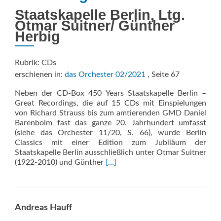
Staatskapelle Berlin, Ltg.
Otmar Suitner/ Günther
Herbig
Rubrik: CDs
erschienen in:
das Orchester 02/2021
, Seite 67
Neben der CD-Box 450 Years Staatskapelle Berlin –
Great Recordings, die auf 15 CDs mit Einspielungen
von Richard Strauss bis zum amtierenden GMD Daniel
Barenboim fast das ganze 20. Jahrhundert umfasst
(siehe das Orchester 11/20, S. 66), wurde Berlin
Classics mit einer Edition zum Jubiläum der
Staatskapelle Berlin ausschließlich unter Otmar Suitner
Read
(1922-2010) und Günther
[…]
more
about
Legendary
Eterna
Andreas Hauff
Recordings