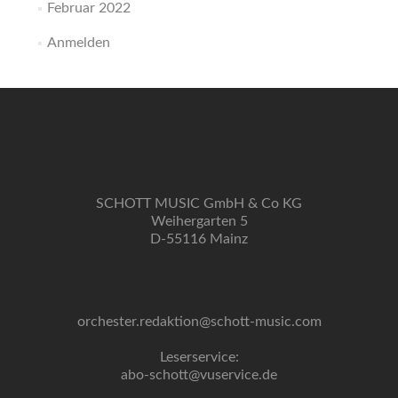
Februar 2022
Anmelden
SCHOTT MUSIC GmbH & Co KG
Weihergarten 5
D-55116 Mainz
orchester.redaktion@schott-music.com
Leserservice:
abo-schott@vuservice.de