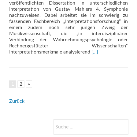
veröffentlichten Dissertation in unterschiedlichen
Interpretation von Gustav Mahlers 4. Symphonie
nachzuweisen. Dabei arbeitet sie im schwierig zu
fassenden Fachbereich „Interpretationsforschung“ in
einem zudem noch sehr jungen Zweig der
Musikwissenschaft, die „in interdisziplinärer
Verbindung der Wahrnehmungspsychologie oder
Rechnergestützter Wissenschaften“
Read
Interpretationsmerkmale analysierend
[…]
more
about
Klingender
Zeitgeist
1
2
»
Beitrags-
Zurück
Navigation
Suche
nach: