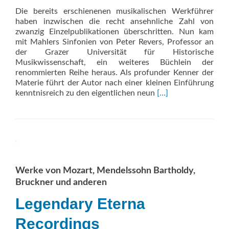
Die bereits erschienenen musikalischen Werkführer
haben inzwischen die recht ansehnliche Zahl von
zwanzig Einzelpublikationen überschritten. Nun kam
mit Mahlers Sinfonien von Peter Revers, Professor an
der Grazer Universität für Historische
Musikwissenschaft, ein weiteres Büchlein der
renommierten Reihe heraus. Als profunder Kenner der
Materie führt der Autor nach einer kleinen Einführung
Read
kenntnisreich zu den eigentlichen neun
[…]
more
about
Mahlers
Sinfonien
Werke von Mozart, Mendelssohn Bartholdy,
Bruckner und anderen
Legendary Eterna
Recordings