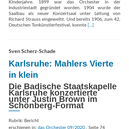
Kinderjahre. 1899 war das Orchester in der
Industriestadt gegründet worden. 1904 wurde der
Saalbau als neuer Konzertsaal unter Leitung von
Richard Strauss eingeweiht. Und bereits 1906, zum 42.
Read
Deutschen Tonkünstlerfestival, konnte
[…]
more
about
Symphony
No.
Sven Scherz-Schade
6
Karlsruhe: Mahlers Vierte
in klein
Die Badische Staatskapelle
Karlsruhe konzertierte
unter Justin Brown im
Schönberg-Format
Rubrik: Bericht
erschienen in:
das Orchester 09/2020
, Seite 74