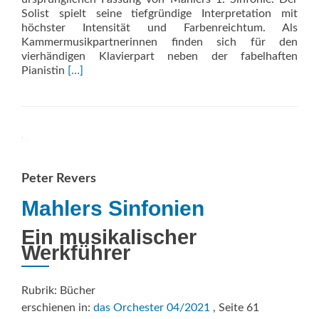
Solist spielt seine tiefgründige Interpretation mit
höchster Intensität und Farbenreichtum. Als
Kammermusikpartnerinnen finden sich für den
vierhändigen Klavierpart neben der fabelhaften
Read
Pianistin
[…]
more
about
Blumine
Peter Revers
Mahlers Sinfonien
Ein musikalischer
Werkführer
Rubrik: Bücher
erschienen in:
das Orchester 04/2021
, Seite 61