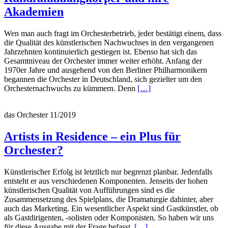
Akademien
Wen man auch fragt im Orchesterbetrieb, jeder bestätigt einem, dass
die Qualität des künstlerischen Nachwuchses in den vergangenen
Jahrzehnten kontinuierlich gestiegen ist. Ebenso hat sich das
Gesamtniveau der Orchester immer weiter erhöht. Anfang der
1970er Jahre und ausgehend von den Berliner Philharmonikern
begannen die Orchester in Deutschland, sich gezielter um den
Read
Orchesternachwuchs zu kümmern. Denn
[…]
more
about
das Orchester 11/2019
Rundfunkklangkörper
und
ihre
Artists in Residence – ein Plus für
Akademien
Orchester?
Künstlerischer Erfolg ist letztlich nur begrenzt planbar. Jedenfalls
entsteht er aus verschiedenen Komponenten. Jenseits der hohen
künstlerischen Qualität von Aufführungen sind es die
Zusammensetzung des Spielplans, die Dramaturgie dahinter, aber
auch das Marketing. Ein wesentlicher Aspekt sind Gastkünstler, ob
als Gastdirigenten, -solisten oder Komponisten. So haben wir uns
Read
für diese Ausgabe mit der Frage befasst,
[…]