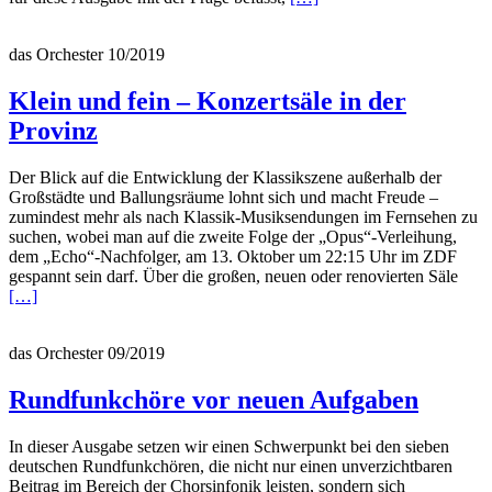
more
about
das Orchester 10/2019
Artists
in
Residence
Klein und fein – Konzertsäle in der
–
Provinz
ein
Plus
für
Der Blick auf die Entwicklung der Klassikszene außerhalb der
Orchester?
Großstädte und Ballungsräume lohnt sich und macht Freude –
zumindest mehr als nach Klassik-Musiksendungen im Fernsehen zu
suchen, wobei man auf die zweite Folge der „Opus“-Verleihung,
dem „Echo“-Nachfolger, am 13. Oktober um 22:15 Uhr im ZDF
Rea
gespannt sein darf. Über die großen, neuen oder renovierten Säle
more
[…]
abou
Klei
das Orchester 09/2019
und
fein
–
Rundfunkchöre vor neuen Aufgaben
Konz
in
In dieser Ausgabe setzen wir einen Schwerpunkt bei den sieben
der
deutschen Rundfunkchören, die nicht nur einen unverzichtbaren
Prov
Beitrag im Bereich der Chorsinfonik leisten, sondern sich