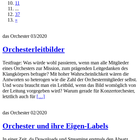
11
...
37
»
das Orchester 03/2020
Orchesterleitbilder
Testfrage: Was würde wohl passieren, wenn man alle Mitglieder
eines Orchesters zur Mission, zum prägenden Leitgedanken des
Klangkörpers befragte? Mit hoher Wahrscheinlichkeit wären die
Antworten so heterogen wie die Zahl der Orchestermitglieder selbst.
Und wozu braucht man ein Leitbild, wenn das Bild womöglich von
der Leitung vorgegeben wird? Warum gerade für Konzertorchester,
Read
letztlich auch für
[…]
more
about
das Orchester 02/2020
Orchesterleitbilder
Orchester und ihre Eigen-Labels
In einer Zeit, da Downloads und Streaming erstmals den Absatz