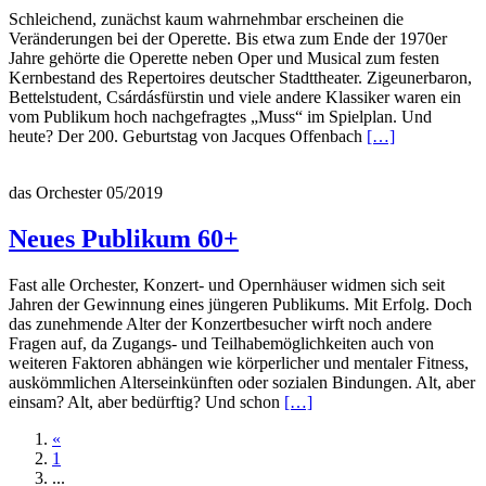
Schleichend, zunächst kaum wahrnehmbar erscheinen die
Veränderungen bei der Operette. Bis etwa zum Ende der 1970er
Jahre gehörte die Operette neben Oper und Musical zum festen
Kernbestand des Repertoires deutscher Stadttheater. Zigeunerbaron,
Bettelstudent, Csárdásfürstin und viele andere Klassiker waren ein
vom Publikum hoch nachgefragtes „Muss“ im Spielplan. Und
Read
heute? Der 200. Geburtstag von Jacques Offenbach
[…]
more
about
das Orchester 05/2019
Quo
vadis,
Operette?
Neues Publikum 60+
Fast alle Orchester, Konzert- und Opernhäuser widmen sich seit
Jahren der Gewinnung eines jüngeren Publikums. Mit Erfolg. Doch
das zunehmende Alter der Konzertbesucher wirft noch andere
Fragen auf, da Zugangs- und Teilhabemöglichkeiten auch von
weiteren Faktoren abhängen wie körperlicher und mentaler Fitness,
auskömmlichen Alterseinkünften oder sozialen Bindungen. Alt, aber
Read
einsam? Alt, aber bedürftig? Und schon
[…]
more
«
about
1
Neues
...
Publikum