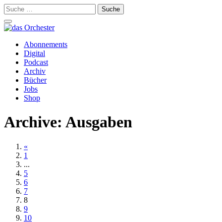
Suche
nach:
Schalte
Navigation
Zum
Abonnements
Inhalt
Digital
springen
Podcast
Archiv
Bücher
Jobs
Shop
Archive:
Ausgaben
«
1
...
5
6
7
8
9
10