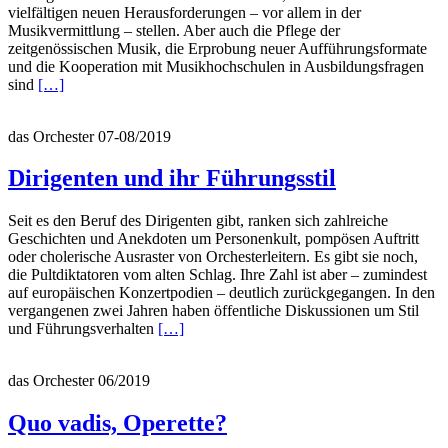
vielfältigen neuen Herausforderungen – vor allem in der
Musikvermittlung – stellen. Aber auch die Pflege der
zeitgenössischen Musik, die Erprobung neuer Aufführungsformate
und die Kooperation mit Musikhochschulen in Ausbildungsfragen
Read
sind
[…]
more
about
das Orchester 07-08/2019
Rundfunkchöre
vor
neuen
Dirigenten und ihr Führungsstil
Aufgaben
Seit es den Beruf des Dirigenten gibt, ranken sich zahlreiche
Geschichten und Anekdoten um Personenkult, pompösen Auftritt
oder cholerische Ausraster von Orchesterleitern. Es gibt sie noch,
die Pultdiktatoren vom alten Schlag. Ihre Zahl ist aber – zumindest
auf europäischen Konzertpodien – deutlich zurückgegangen. In den
vergangenen zwei Jahren haben öffentliche Diskussionen um Stil
Read
und Führungsverhalten
[…]
more
about
das Orchester 06/2019
Dirigenten
und
ihr
Quo vadis, Operette?
Führungsstil