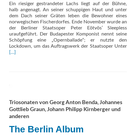
Ein riesiger gestrandeter Lachs liegt auf der Bühne,
halb angenagt. An seiner schuppigen Haut und unter
dem Dach seiner Gräten leben die Bewohner eines
norwegischen Fischerdorfes. Ende November wurde an
der Berliner Staatsoper Peter Eötvös’ Sleepless
uraufgeführt. Der Budapester Komponist nennt seine
Schöpfung eine „Opernballade“; er nutzte den
Rea
Lockdown, um das Auftragswerk der Staatsoper Unter
mor
[…]
abo
Berl
Mor
am
Fjor
Triosonaten von Georg Anton Benda, Johannes
Gottlieb Graun, Johann Philipp Kirnberger und
anderen
The Berlin Album