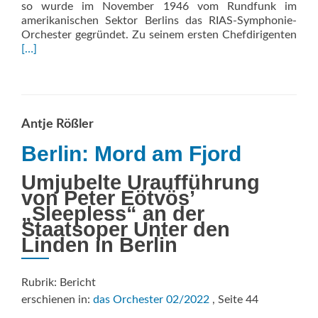
so wurde im November 1946 vom Rundfunk im
amerikanischen Sektor Berlins das RIAS-Symphonie-
Rea
Orchester gegründet. Zu seinem ersten Chefdirigenten
mor
[…]
abo
Berl
Klan
Sinn
Antje Rößler
Berlin: Mord am Fjord
Umjubelte Uraufführung
von Peter Eötvös’
„Sleepless“ an der
Staatsoper Unter den
Linden in Berlin
Rubrik: Bericht
erschienen in:
das Orchester 02/2022
, Seite 44