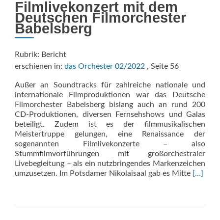
Filmlivekonzert mit dem
Deutschen Filmorchester
Babelsberg
Rubrik: Bericht
erschienen in:
das Orchester 02/2022
, Seite 56
Außer an Soundtracks für zahlreiche nationale und
internationale Filmproduktionen war das Deutsche
Filmorchester Babelsberg bislang auch an rund 200
CD-Produktionen, diversen Fernsehshows und Galas
beteiligt. Zudem ist es der filmmusikalischen
Meistertruppe gelungen, eine Renaissance der
sogenannten Filmlivekonzerte – also
Stummfilmvorführungen mit großorchestraler
Livebegleitung – als ein nutzbringendes Markenzeichen
Read
umzusetzen. Im Potsdamer Nikolaisaal gab es Mitte
[…]
more
about
Berlin:
Harems