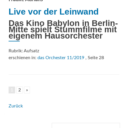
Live vor der Leinwand
Das Kino Babylon in Berlin-
Mitte spielt Stummfilme mit
eigenem Hausorchester
Rubrik: Aufsatz
erschienen in:
das Orchester 11/2019
, Seite 28
1
2
»
Beitrags-
Zurück
Navigation
Suche