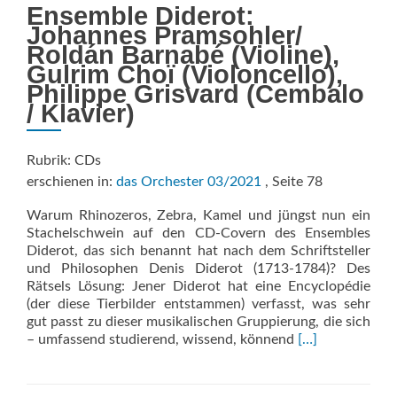
Ensemble Diderot:
Johannes Pramsohler/
Roldán Barnabé (Violine),
Gulrim Choï (Violoncello),
Philippe Grisvard (Cembalo
/ Klavier)
Rubrik: CDs
erschienen in:
das Orchester 03/2021
, Seite 78
Warum Rhinozeros, Zebra, Kamel und jüngst nun ein
Stachel­schwein auf den CD-Covern des Ensembles
Diderot, das sich be­nannt hat nach dem Schriftsteller
und Philosophen Denis Diderot (1713-1784)? Des
Rätsels Lösung: Jener Diderot hat eine Encyclopédie
(der diese Tierbilder entstammen) verfasst, was sehr
gut passt zu dieser musikalischen Gruppierung, die sich
Read
– umfassend studierend, wis­send, könnend
[…]
more
about
The