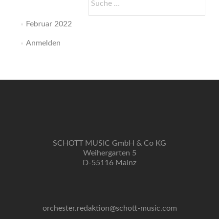
nach:
Februar 2022
Anmelden
SCHOTT MUSIC GmbH & Co KG
Weihergarten 5
D-55116 Mainz
orchester.redaktion@schott-music.com