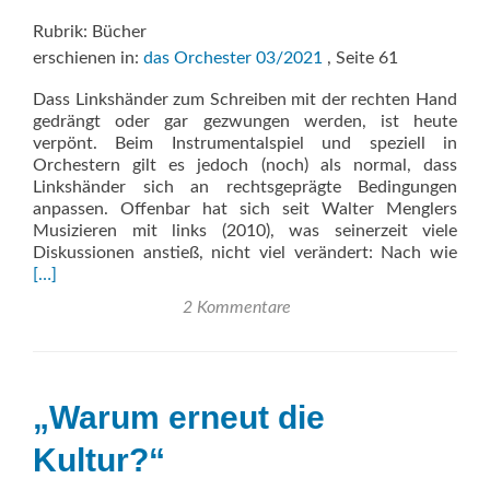
Rubrik: Bücher
erschienen in:
das Orchester 03/2021
, Seite 61
Dass Linkshänder zum Schrei­ben mit der rechten Hand
gedrängt oder gar gezwungen werden, ist heute
verpönt. Beim Instrumental­spiel und speziell in
Orchestern gilt es jedoch (noch) als normal, dass
Linkshänder sich an rechtsgeprägte Bedingungen
anpassen. Offenbar hat sich seit Walter Menglers
Musi­zieren mit links (2010), was seiner­zeit viele
Rea
Diskussionen anstieß, nicht viel verändert: Nach wie
mor
[…]
abo
2 Kommentare
Händ
und
Inst
„Warum erneut die
Kultur?“