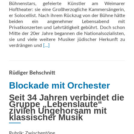
Bühnenstars, gefeierte Künstler am Weimarer
Hoftheater: sie eine Großherzogliche Kammersängerin,
er Solocellist. Nach ihrem Rückzug von der Bühne hätte
beiden ein angenehmer Lebensabend mit
Privatkonzerten und Lehrtätigkeit gebührt. Doch schon
Mitte der 20er Jahre begannen die Nationalsozialisten,
sie und viele weitere Musiker jüdischer Herkunft zu
Read
verdrängen und
[…]
more
about
Verfolgte
Musiker
Rüdiger Behschnitt
im
nationalsozialistischen
Blockade mit Orchester
Thüringen
Seit 34 Jahren verbindet die
Gruppe „Lebenslaute“
zivilen Ungehorsam mit
klassischer Musik
Rubrik: Zwischentöne