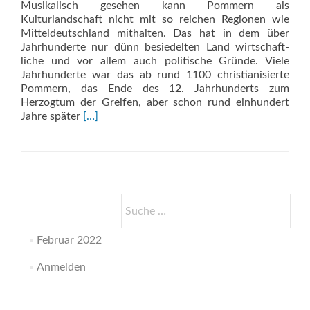
Musikalisch gesehen kann Pommern als
Kulturlandschaft nicht mit so reichen Regionen wie
Mitteldeutschland mithalten. Das hat in dem über
Jahrhunderte nur dünn besiedelten Land wirtschaft-
liche und vor allem auch politische Gründe. Viele
Jahrhunderte war das ab rund 1100 christianisierte
Pommern, das Ende des 12. Jahrhunderts zum
Herzogtum der Greifen, aber schon rund einhundert
Read
Jahre später
[…]
more
about
Musiker
und
Instrumentenbauer
Pommern
Suche
bis
nach:
1800
Februar 2022
Anmelden