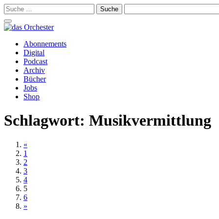
Suche
nach:
Schalte
Navigation
Zum
Abonnements
Inhalt
Digital
springen
Podcast
Archiv
Bücher
Jobs
Shop
Schlagwort:
Musikvermittlung
«
1
2
3
4
5
6
»