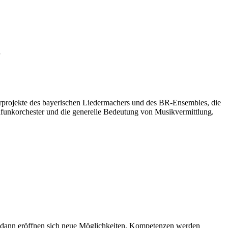
r
erprojekte des bayerischen Liedermachers und des BR-Ensembles, die
dfunkorchester und die generelle Bedeutung von Musikvermittlung.
n, dann eröffnen sich neue Möglichkeiten. Kompetenzen werden