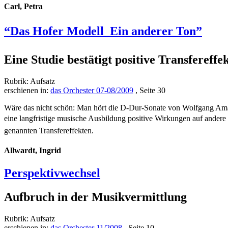
Carl, Petra
“Das Hofer Modell  Ein anderer Ton”
Eine Studie bestätigt positive Transfereff
Rubrik: Aufsatz
erschienen in:
das Orchester 07-08/2009
, Seite 30
Wäre das nicht schön: Man hört die D-Dur-Sonate von Wolfgang Ama
eine langfristige musische Ausbildung positive Wirkungen auf andere 
genannten Transfereffekten.
Allwardt, Ingrid
Perspektivwechsel
Aufbruch in der Musikvermittlung
Rubrik: Aufsatz
erschienen in:
das Orchester 11/2008
, Seite 10