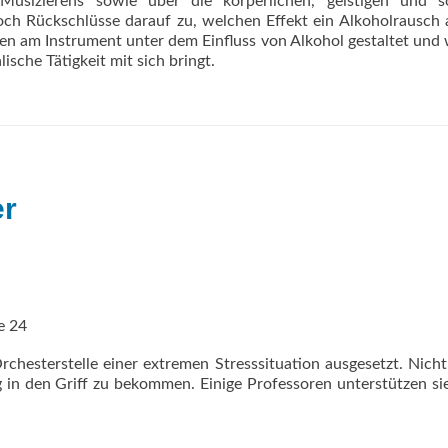
usizierens sowie über die körperlichen, geistigen und so
h Rückschlüsse darauf zu, welchen Effekt ein Alkoholrausch 
en am Instrument unter dem Einfluss von Alkohol gestaltet und
ische Tätigkeit mit sich bringt.
er
e 24
chesterstelle einer extremen Stresssituation ausgesetzt. Nicht
g in den Griff zu bekommen. Einige Professoren unterstützen si