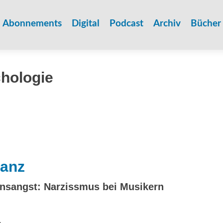
Zum
Inhalt
Abonnements
Digital
Podcast
Archiv
Bücher
springen
hologie
nanz
nsangst: Narzissmus bei Musikern