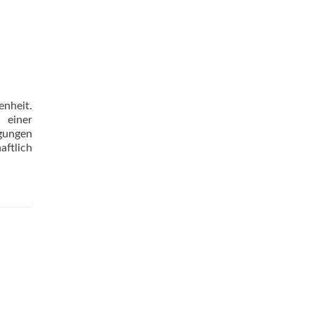
enheit.
 einer
ngungen
ftlich