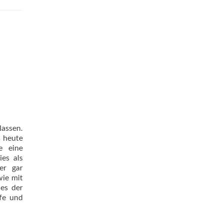
lassen.
s heute
e eine
es als
er gar
wie mit
es der
lfe und