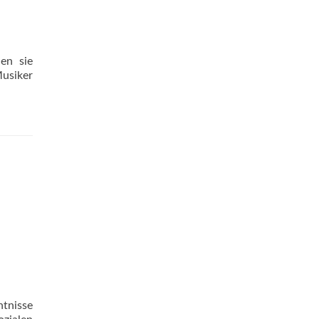
en sie
Musiker
tnisse