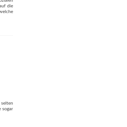
zialen
auf die
 welche
 selten
e sogar