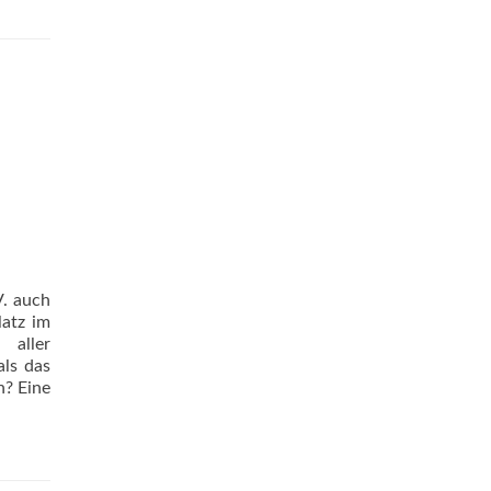
V. auch
latz im
 aller
als das
n? Eine