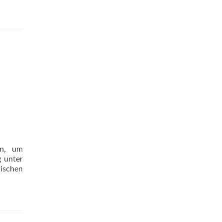
en, um
g unter
wischen