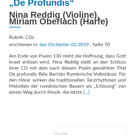
„De Profundis“
Nina Reddig (Violine),
Miriam Oberlach (Harfe)
Rubrik: CDs
erschienen in:
das Orchester 02/2019
, Seite 70
Am Ende von Psalm 130 steht die Hoffnung, dass Gott
Israel erlösen wird. Nina Reddig stellt an den Schluss
ihrer CD mit dem nach diesem Psalm gewählten Titel
De profundis Béla Bartóks Rumänische Volkstänze. Für
den Hörer wirken die traditionellen Tanzrhythmen und
Melodien der rumänischen Bauern als „Erlösung“ von
Read
einem Weg durch Musik, die letzte
[…]
more
about
„De
Profundis“
Suche