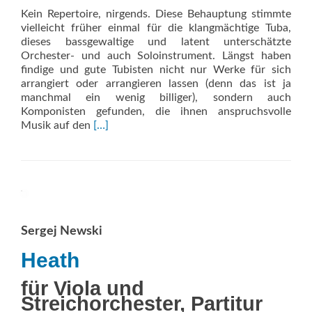
Kein Repertoire, nirgends. Diese Behauptung stimmte
vielleicht früher einmal für die klangmächtige Tuba,
dieses bassgewaltige und latent unterschätzte
Orchester- und auch Soloinstrument. Längst haben
findige und gute Tubisten nicht nur Werke für sich
arrangiert oder arrangieren lassen (denn das ist ja
manchmal ein wenig billiger), sondern auch
Komponisten gefunden, die ihnen anspruchsvolle
Read
Musik auf den
[…]
more
about
El
Inmortal
Sergej Newski
Heath
für Viola und
Streichorchester, Partitur