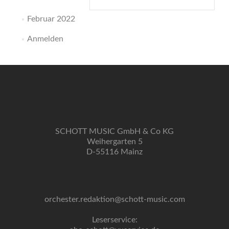
nach:
Februar 2022
Anmelden
SCHOTT MUSIC GmbH & Co KG
Weihergarten 5
D-55116 Mainz
orchester.redaktion@schott-music.com
Leserservice: