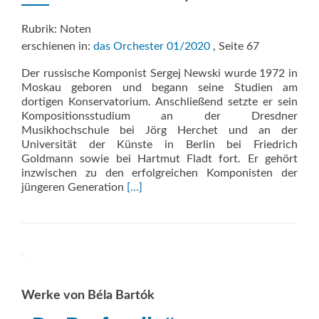
Rubrik: Noten
erschienen in:
das Orchester 01/2020
, Seite 67
Der russische Komponist Sergej Newski wurde 1972 in
Moskau geboren und begann seine Studien am
dortigen Konservatorium. Anschließend setzte er sein
Kompositionsstudium an der Dresdner
Musikhochschule bei Jörg Herchet und an der
Universität der Künste in Berlin bei Friedrich
Goldmann sowie bei Hartmut Fladt fort. Er gehört
inzwischen zu den erfolgreichen Komponisten der
Read
jüngeren Generation
[…]
more
about
Heath
Werke von Béla Bartók