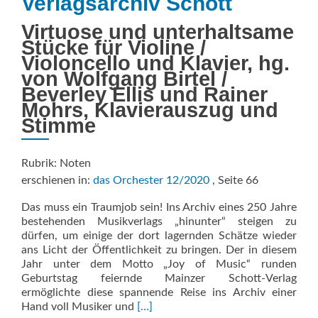
Verlagsarchiv Schott
Virtuose und unterhaltsame
Stücke für Violine /
Violoncello und Klavier, hg.
von Wolfgang Birtel /
Beverley Ellis und Rainer
Mohrs, Klavierauszug und
Stimme
Rubrik: Noten
erschienen in:
das Orchester 12/2020
, Seite 66
Das muss ein Traumjob sein! Ins Archiv eines 250 Jahre
bestehenden Musikverlags „hinunter“ steigen zu
dürfen, um einige der dort lagernden Schätze wieder
ans Licht der Öffentlichkeit zu bringen. Der in diesem
Jahr unter dem Motto „Joy of Music“ runden
Geburtstag feiernde Mainzer Schott-Verlag
ermöglichte diese spannende Reise ins Archiv einer
Read
Hand voll Musiker und
[…]