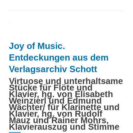
more
about
Entdeckungen
aus
dem
Verlagsarchiv
Schott
Joy of Music.
Entdeckungen aus dem
Verlagsarchiv Schott
Virtuose und unterhaltsame
Stücke für Flöte und
Klavier, hg. von Elisabeth
Weinzierl und Edmund
Wächter/ für Klarinette und
Klavier, hg. von Rudolf
Mauz und Rainer Mohrs,
Klavierauszug und Stimme