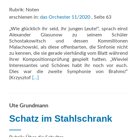
Rubrik: Noten
erschienen in:
das Orchester 11/2020
, Seite 63
„Wie glücklich ihr seid, ihr jungen Leute!“, sprach einst
Alexander Glasunow zu seinem Schüler
Schostakowitsch und dessen Kommilitonen
Malachowski, als diese offenbarten, die Sinfonie nicht
zu kennen, die sie gerade vierhändig vom Blatt während
ihrer Kompositionsprüfung gespielt hatten. „Wieviel
Interessantes und Schönes habt ihr noch vor euch.
Dies war die zweite Symphonie von Brahms!“
Read
(Krzysztof
[…]
more
about
Joy
of
Ute Grundmann
Music.
Entdeckungen
Schatz im Stahlschrank
aus
dem
Verlagsarchiv