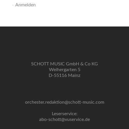
Anmelden
SCHOTT MUSIC GmbH & Co KG
Weihergarten 5
D-55116 Mainz
orchester.redaktion@schott-music.com
Leserservice:
abo-schott@vuservice.de