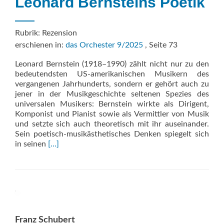
Leonard Bernsteins Poetik
Rubrik: Rezension
erschienen in:
das Orchester 9/2025
, Seite 73
Leonard Bernstein (1918–1990) zählt nicht nur zu den
bedeutends­ten US-amerikanischen Musikern des
vergangenen Jahrhunderts, sondern er gehört auch zu
jener in der Musikgeschichte seltenen Spezies des
universalen Musikers: Bernstein wirkte als Dirigent,
Komponist und Pianist sowie als Vermittler von Musik
und setzte sich auch theoretisch mit ihr auseinander.
Sein poetisch-musikästhetisches Denken spiegelt sich
Read
in seinen
[…]
more
about
Leonard
Bernsteins
Poetik
Franz Schubert