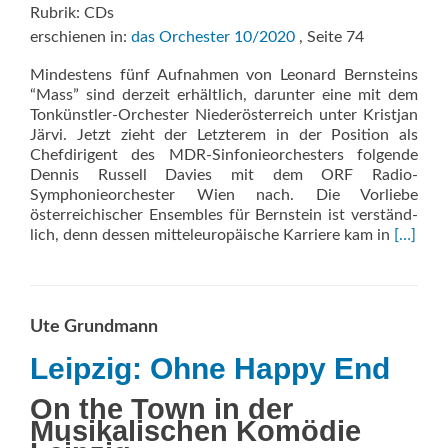
Rubrik: CDs
erschienen in:
das Orchester 10/2020
, Seite 74
Mindestens fünf Aufnahmen von Leonard Bernsteins
“Mass” sind derzeit erhältlich, darunter eine mit dem
Tonkünstler-Orchester Niederösterreich unter Kristjan
Järvi. Jetzt zieht der Letzterem in der Position als
Chefdirigent des MDR-Sinfonieorchesters folgende
Dennis Russell Davies mit dem ORF Radio-
Symphonieorchester Wien nach. Die Vorliebe
österreichischer Ensembles für Bernstein ist verständ-
Read
lich, denn dessen mitteleuropäische Karriere kam in
[…]
more
about
Mass
Ute Grundmann
Leipzig: Ohne Happy End
On the Town in der
Musikalischen Komödie