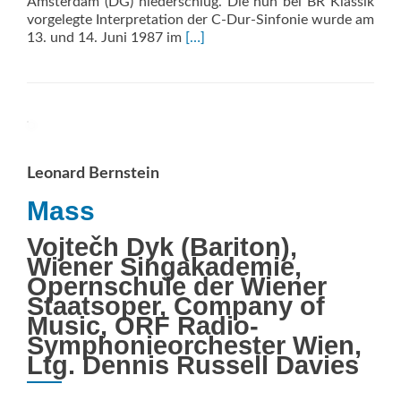
Amsterdam (DG) niederschlug. Die nun bei BR Klassik
vorgelegte Interpretation der C-Dur-Sinfonie wurde am
Read
13. und 14. Juni 1987 im
[…]
more
about
Symphonie
Nr.
8
C-
Dur
Leonard Bernstein
D944
„The
Mass
Great“/Auszügen
aus
Vojtečh Dyk (Bariton),
den
Wiener Singakademie,
­
Opernschule der Wiener
Proben
Staatsoper, Company of
Music, ORF Radio-
Symphonieorchester Wien,
Ltg. Dennis Russell Davies