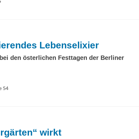
6
vierendes Lebenselixier
ei den österlichen Festtagen der Berliner
e 54
rgärten“ wirkt