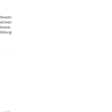
 diesem
mlichen
hester.
Bildung