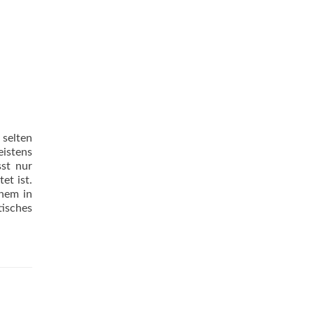
 selten
eistens
sst nur
et ist.
inem in
tisches