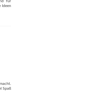
nd für
e Ideen
macht.
el Spaß