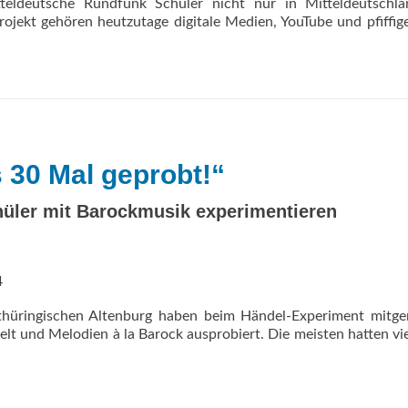
tteldeutsche Rundfunk Schüler nicht nur in Mitteldeutschla
rojekt gehören heutzutage digitale Medien, YouTube und pfiffig
 30 Mal geprobt!“
hüler mit Barockmusik experimentieren
4
üringischen Altenburg haben beim Händel-Experiment mitge
lt und Melodien à la Barock ausprobiert. Die meisten hatten vi