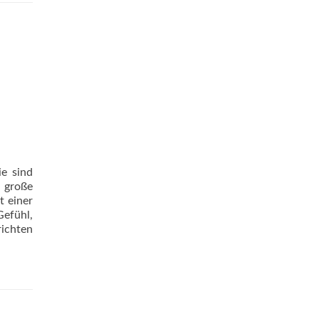
ie sind
r große
t einer
Gefühl,
richten