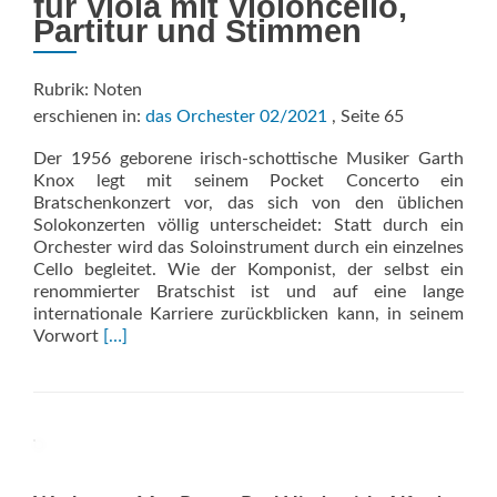
für Viola mit Violoncello,
Partitur und Stimmen
Rubrik: Noten
erschienen in:
das Orchester 02/2021
, Seite 65
Der 1956 geborene irisch-schottische Musiker Garth
Knox legt mit seinem Pocket Concerto ein
Bratschenkonzert vor, das sich von den üblichen
Solokonzerten völlig unterscheidet: Statt durch ein
Orchester wird das Soloinstrument durch ein einzelnes
Cello begleitet. Wie der Komponist, der selbst ein
renommierter Bratschist ist und auf eine lange
internationale Karriere zurückblicken kann, in seinem
Read
Vorwort
[…]
more
about
Pocket
Concerto