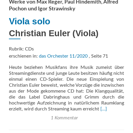
Werke von Max Reger, Paul Hindemith, Alfred
Pochon und Igor Strawinsky
Viola solo
Christian Euler (Viola)
Rubrik: CDs
erschienen in:
das Orchester 11/2020
, Seite 71
Heute beziehen Musikfans ihre Musik zumeist über
Streamingdienste und junge Leute besitzen häufig nicht
einmal einen CD-Spieler. Die neue Einspielung von
Christian Euler beweist, welche Vorzüge die inzwischen
aus der Mode gekommene CD hat: Die Klangqualität,
die das Label Dabringhaus und Grimm durch die
hochwertige Aufzeichnung in natürlichem Raumklang
Read
erzielt, wird durch Streaming kaum erreicht
[…]
more
1 Kommentar
about
Viola
solo