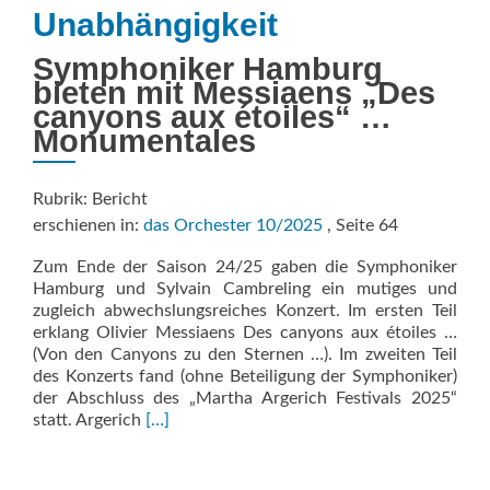
Unabhängigkeit
Symphoniker Hamburg
bieten mit Messiaens „Des
canyons aux étoiles“ …
Monumentales
Rubrik: Bericht
erschienen in:
das Orchester 10/2025
, Seite 64
Zum Ende der Saison 24/25 gaben die Symphoniker
Hamburg und Sylvain Cambreling ein mutiges und
zugleich abwechslungsreiches Konzert. Im ersten Teil
erklang Olivier Messiaens Des canyons aux étoiles …
(Von den Canyons zu den Sternen …). Im zweiten Teil
des Konzerts fand (ohne Beteiligung der Symphoniker)
der Abschluss des „Martha Argerich Festivals 2025“
Read
statt. Argerich
[…]
more
about
HAMBURG: