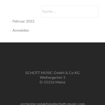
Suche
nach:
Februar 2022
Anmelden
SCHOTT MUSIC GmbH & Co KG
Weihergarten 5
D-55116 Mainz
orchester.redaktion@schott-music.com