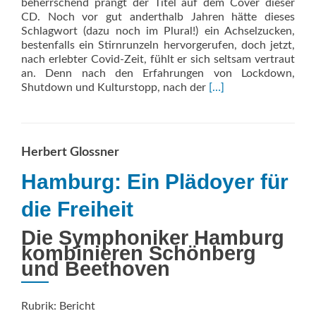
beherrschend prangt der Titel auf dem Cover dieser
CD. Noch vor gut anderthalb Jahren hätte dieses
Schlagwort (dazu noch im Plural!) ein Achselzucken,
bestenfalls ein Stirnrunzeln hervorgerufen, doch jetzt,
nach erlebter Covid-Zeit, fühlt er sich seltsam vertraut
an. Denn nach den Erfahrungen von Lockdown,
Read
Shutdown und Kulturstopp, nach der
[…]
more
about
Einsamkeiten.
Vier
Herbert Glossner
Stücke
Hamburg: Ein Plädoyer für
die Freiheit
Die Symphoniker Hamburg
kombinieren Schönberg
und Beethoven
Rubrik: Bericht