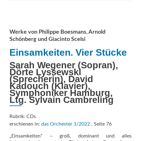
Auf
der
Musikwelle
in
die
Werke von Philippe Boesmans, Arnold
Unabhängigkeit
Schönberg und Giacinto Scelsi
Einsamkeiten. Vier Stücke
Sarah Wegener (Sopran),
Dörte Lyssewski
(Sprecherin), David
Kadouch (Klavier),
Symphoniker Hamburg,
Ltg. Sylvain Cambreling
Rubrik: CDs
erschienen in:
das Orchester 1/2022
, Seite 76
„Einsamkeiten“ – groß, dominant und alles