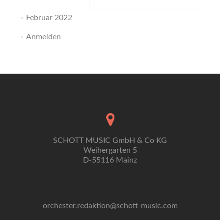
nach:
Februar 2022
Anmelden
SCHOTT MUSIC GmbH & Co KG
Weihergarten 5
D-55116 Mainz
orchester.redaktion@schott-music.com