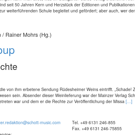
ind seit 50 Jahren Kern und Herzstück der Editionen und Publikationen
zur weiterführenden Schule begleitet und gefördert; aber auch, wer de
 / Rainer Mohrs (Hg.)
oup
ichte
 die von ihm erbetene Sendung Rüdesheimer Weins eintrifft. „Schade! 
wesen sein. Absender dieser Weinlieferung war der Mainzer Verlag Scho
Rea
treten war und dem er die Rechte zur Veröffentlichung der Missa
[…]
mor
abou
Die
ter.redaktion@schott-music.com
Tel. +49 6131 246-855
Scho
Fax. +49 6131 246-75855
Musi
rvice: