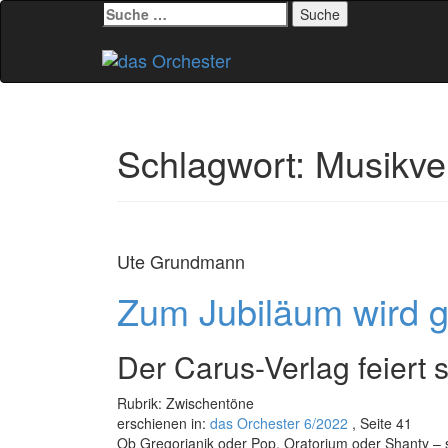
Suche
nach:
Zum
Inhalt
springen
Schlagwort:
Musikve
Ute Grundmann
Zum Jubiläum wird 
Der Carus-Verlag feiert 
Rubrik: Zwischentöne
erschienen in:
das Orchester 6/2022
, Seite 41
Ob Gregorianik oder Pop, Oratorium oder Shanty – si