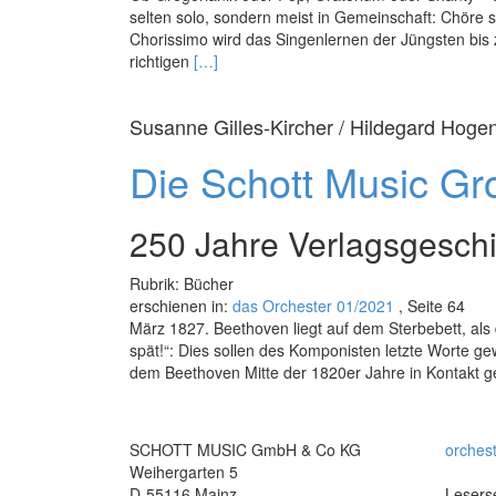
selten solo, sondern meist in Gemeinschaft: Chöre s
Chorissimo wird das Singenlernen der Jüngsten bis 
Read
richtigen
[…]
more
about
Susanne Gilles-Kircher / Hildegard Hogen
Zum
Jubiläum
Die Schott Music Gr
wird
gesungen
250 Jahre Verlagsgesch
Rubrik: Bücher
erschienen in:
das Orchester 01/2021
, Seite 64
März 1827. Beethoven liegt auf dem Sterbebett, als
spät!“: Dies sollen des Komponisten letzte Worte ge
dem Beethoven Mitte der 1820er Jahre in Kontakt ge
SCHOTT MUSIC GmbH & Co KG
orches
Weihergarten 5
D-55116 Mainz
Leserse