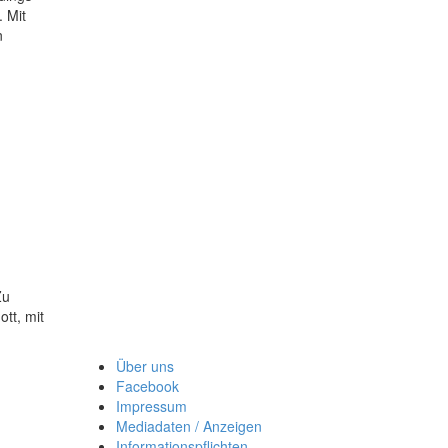
. Mit
n
Zu
tt, mit
d
e
Über uns
t
Facebook
Impressum
tt
Mediadaten / Anzeigen
c
Informationspflichten