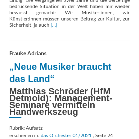
Lindig: Die vergangenen zwei Jahre und die derzeitige
bedrückende Situation in der Welt haben mir wieder
bewusst gemacht: Wir Musiker:innen, wir
Künstler:innen müssen unseren Beitrag zur Kultur, zur
Read
Sicherheit, ja auch
[…]
more
about
„Musik
hat
Frauke Adrians
auch
Verantwortung“
„Neue Musiker braucht
das Land“
Matthias Schröder (HfM
Detmold): Management-
Seminare vermitteln
Handwerkszeug
Rubrik: Aufsatz
erschienen in:
das Orchester 01/2021
, Seite 24