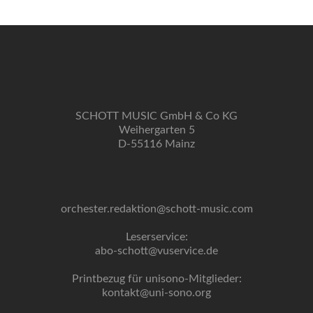
SCHOTT MUSIC GmbH & Co KG
Weihergarten 5
D-55116 Mainz
orchester.redaktion@schott-music.com
Leserservice:
abo-schott@vuservice.de
Printbezug für unisono-Mitglieder:
kontakt@uni-sono.org