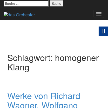
Suche
nach:
Schal
Navig
Schlagwort:
homogener
Klang
Werke von Richard
Wagner, Wolfgang