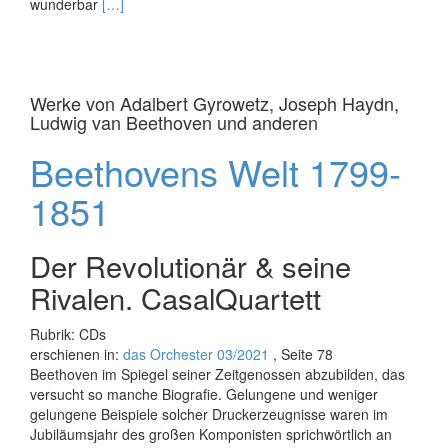
Read
wunderbar
[…]
more
about
Werke
von
Werke von Adalbert Gyrowetz, Joseph Haydn,
Richard
Ludwig van Beethoven und anderen
Wagner,
Wolfgang
Beethovens Welt 1799-
Amadeus
Mozart
1851
und
Richard
Strauss
Der Revolutionär & seine
Rivalen. CasalQuartett
Rubrik: CDs
erschienen in:
das Orchester 03/2021
, Seite 78
Beethoven im Spiegel seiner Zeitgenossen abzubilden, das
ver­sucht so manche Biografie. Gelun­gene und weniger
gelungene Bei­spiele solcher Druckerzeugnisse waren im
Jubiläumsjahr des großen Komponisten sprichwörtlich an