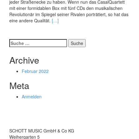
jeder Straßenecke zu haben. Wenn nun das CasalQuartett
mit einer formidablen Box mit fünf CDs den musikalischen
Revolutionär im Spiegel seiner Rivalen porträtiert, so hat das
Read
eine andere Qualität.
[…]
more
about
Beethovens
Suche
Welt
nach:
1799-
Archive
1851
Februar 2022
Meta
Anmelden
SCHOTT MUSIC GmbH & Co KG
Weihergarten 5