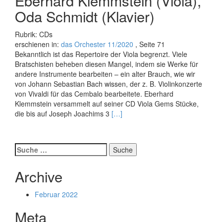
Eberhard Klemmstein (Viola),
Oda Schmidt (Klavier)
Rubrik: CDs
erschienen in:
das Orchester 11/2020
, Seite 71
Bekanntlich ist das Repertoire der Viola begrenzt. Viele
Bratschisten beheben diesen Mangel, indem sie Werke für
andere Instrumente bearbeiten – ein alter Brauch, wie wir
von Johann Sebastian Bach wissen, der z. B. Violinkonzerte
von Vivaldi für das Cembalo bearbeitete. Eberhard
Klemmstein versammelt auf seiner CD Viola Gems Stücke,
Read
die bis auf Joseph Joachims 3
[…]
more
about
Viola
Suche
Gems
nach:
Archive
Februar 2022
Meta