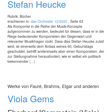
Stefan Heucke
Rubrik: Bücher
erschienen in:
das Orchester 12/2020
, Seite 63
Als Komponist in die Reihe der Musik-Konzepte
aufgenommen zu werden, bedeutet für diesen, dass er in die
Riege bedeutender Komponisten der Gegenwart und
relevanter Musikfragen rückt. Dass dies Stefan Heucke zuteil
wird, ist einerseits dem Anlass seines 60. Geburtstags
geschuldet, betrifft andererseits aber einen Komponisten, der
zur Stellungnahme herausfordert, wie er selbst ein politisch
Read
bekennender
[…]
more
about
Musik-
Konzepte
Werke von Fauré, Brahms, Elgar und anderen
187.
Stefan
Viola Gems
Heucke