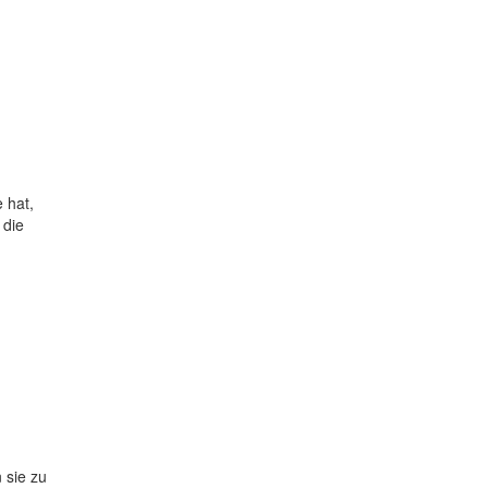
 hat,
 die
 sie zu