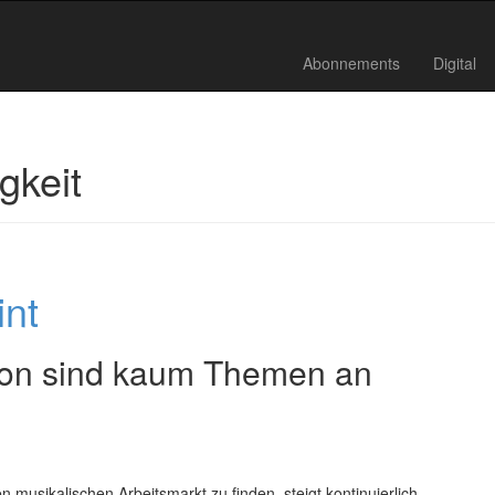
Abonnements
Digital
gkeit
int
ion sind kaum Themen an
 musikalischen Arbeitsmarkt zu finden, steigt kontinuierlich.