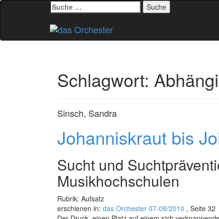
Suche
nach:
Zum
Inhalt
springen
Schlagwort:
Abhängi
Sinsch, Sandra
Johanniskraut bis Jo
Sucht und Suchtprävent
Musikhochschulen
Rubrik: Aufsatz
erschienen in:
das Orchester 07-08/2010
, Seite 32
Der Druck, einen Platz auf einem sich verknappenden