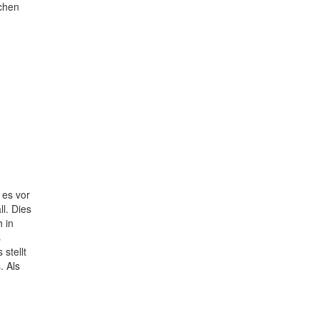
ochen
 es vor
ll. Dies
 in
s
stellt
. Als