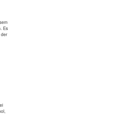
esem
. Es
 der
ei
ol,