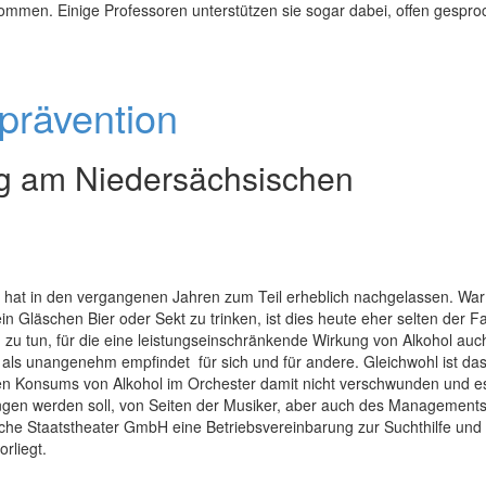
kommen. Einige Professoren unterstützen sie sogar dabei, offen gespr
prävention
ng am Niedersächsischen
n hat in den vergangenen Jahren zum Teil erheblich nachgelassen. War
n Gläschen Bier oder Sekt zu trinken, ist dies heute eher selten der Fa
 zu tun, für die eine leistungseinschränkende Wirkung von Alkohol auch
als unangenehm empfindet  für sich und für andere. Gleichwohl ist da
 Konsums von Alkohol im Orchester damit nicht verschwunden und es 
gen werden soll, von Seiten der Musiker, aber auch des Managements
sche Staatstheater GmbH eine Betriebsvereinbarung zur Suchthilfe und
orliegt.