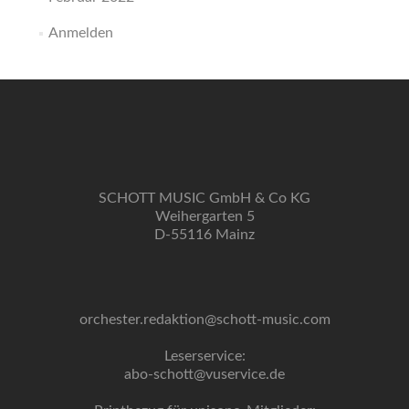
Anmelden
SCHOTT MUSIC GmbH & Co KG
Weihergarten 5
D-55116 Mainz
orchester.redaktion@schott-music.com
Leserservice:
abo-schott@vuservice.de