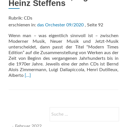
Heinz Steffens
Rubrik: CDs
erschienen in:
das Orchester 09/2020
, Seite 92
Wenn man – was eigentlich sinnvoll ist – zwischen
Moderner Musik, Neuer Musik und Jetzt-Musik
unterscheidet, dann passt der Titel “Modern Times
Edition” auf die Zusammenstellung von Werken aus der
Zeit von Beginn des vergangenen Jahrhunderts bis in
die 1970er Jahre. Jeweils eine der zehn CDs ist Bernd
Alois Zimmermann, Luigi Dallapiccola, Henri Dutilleux,
Read
Alberto
[…]
more
about
Modern
Times
Edition
Suche
nach:
Februar 2022