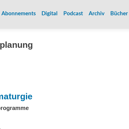
Zum
Inhalt
Abonnements
Digital
Podcast
Archiv
Bücher
springen
planung
maturgie
tprogramme