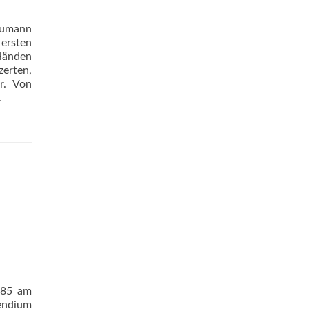
chumann
 ersten
 Händen
zerten,
r. Von
.
985 am
pendium