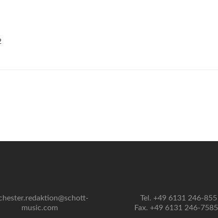
2
chester.redaktion@schott-
Tel. +49 6131 246-855
music.com
Fax. +49 6131 246-758