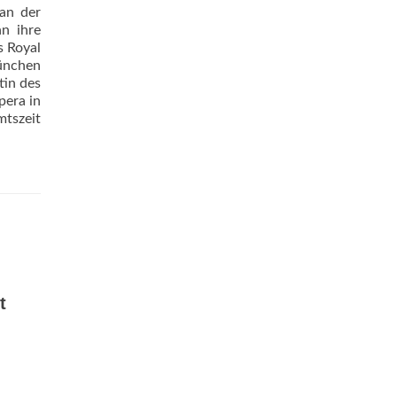
 an der
n ihre
s Royal
München
tin des
pera in
mtszeit
t