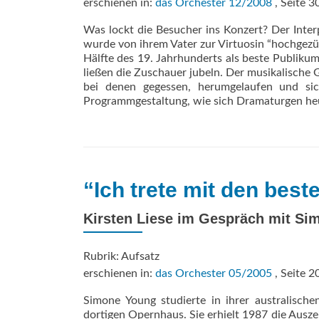
erschienen in:
das Orchester 12/2008
, Seite 3
Was lockt die Besucher ins Konzert? Der Inter
wurde von ihrem Vater zur Virtuosin “hochgezüch
Hälfte des 19. Jahrhunderts als beste Publik
ließen die Zuschauer jubeln. Der musikalische
bei denen gegessen, herumgelaufen und sic
Programmgestaltung, wie sich Dramaturgen he
“Ich trete mit den bes
Kirsten Liese im Gespräch mit S
Rubrik: Aufsatz
erschienen in:
das Orchester 05/2005
, Seite 2
Simone Young studierte in ihrer australisc
dortigen Opernhaus. Sie erhielt 1987 die Ausze