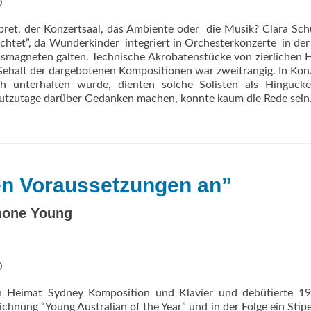
0
pret, der Konzertsaal, das Ambiente oder  die Musik? Clara S
tet”, da Wunderkinder  integriert in Orchesterkonzerte  in der
umsmagneten galten. Technische Akrobatenstücke von zierlichen
 Gehalt der dargebotenen Kompositionen war zweitrangig. In Kon
h unterhalten wurde, dienten solche Solisten als Hingucke
utzutage darüber Gedanken machen, konnte kaum die Rede sein
ten Voraussetzungen an”
imone Young
0
hen Heimat Sydney Komposition und Klavier und debütierte 1
ichnung “Young Australian of the Year” und in der Folge ein Sti