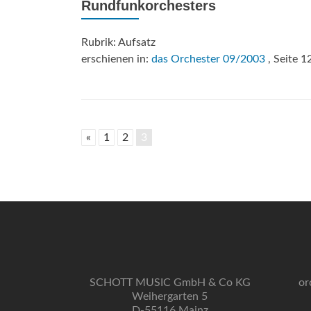
Rundfunkorchesters
Rubrik: Aufsatz
erschienen in:
das Orchester 09/2003
, Seite 1
«
1
2
3
Beitrags-
Navigation
SCHOTT MUSIC GmbH & Co KG
or
Weihergarten 5
D-55116 Mainz