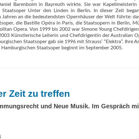
 Daniel Barenboim in Bayreuth wirkte. Sie war Kapellmeisterin
taatsoper Unter den Linden in Berlin. In dieser Zeit began
den Jahren an die bedeutendsten Opernhäuser der Welt führte: da
per, die Bastille Opéra in Paris, die Staatsopern in Berlin, 
litan Opera. Von 1999 bis 2002 war Simone Young Chefdirigen
003 Künstlerische Leiterin und Chefdirigentin der Australian O
gischen Staatsoper gab sie 1996 mit Strauss’ “Elektra”. Ihre A
er Hamburgischen Staatsoper beginnt im September 2005.
 Zeit zu treffen
mmungsrecht und Neue Musik. Im Gespräch mi
4