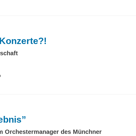
Konzerte?!
schaft
9
lebnis”
em Orchestermanager des Münchner