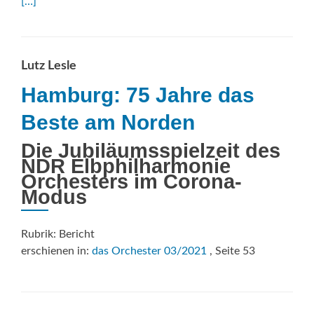
mor
[…]
abo
Pers
fürs
Pub
Lutz Lesle
Hamburg: 75 Jahre das
Beste am Norden
Die Jubiläumsspielzeit des
NDR Elbphilharmonie
Orchesters im Corona-
Modus
Rubrik: Bericht
erschienen in:
das Orchester 03/2021
, Seite 53