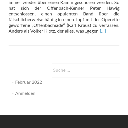
immer wieder über einen Kamm geschoren werden. So
hat sich der Offenbach-Kenner Peter Hawig
entschlossen, einen opulenten Band über die
fälschlicherweise häufig in einen Topf mit der Operette
geworfene „Offenbachiade“ (Karl Kraus) zu verfassen.
Read
Anders als Volker Klotz, der alles, was „gegen
[…]
more
about
Musiktheater
als
Gesellschaftss
Suche
nach:
Februar 2022
Anmelden