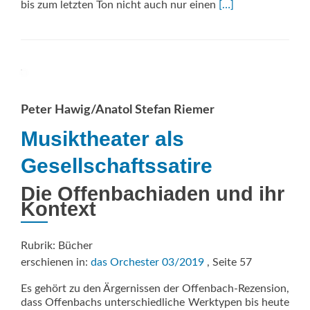
Read
bis zum letzten Ton nicht auch nur einen
[…]
more
about
Offenbach
Colorature
Peter Hawig/Anatol Stefan Riemer
Musiktheater als
Gesellschaftssatire
Die Offenbachiaden und ihr
Kontext
Rubrik: Bücher
erschienen in:
das Orchester 03/2019
, Seite 57
Es gehört zu den Ärgernissen der Offenbach-Rezension,
dass Offenbachs unterschiedliche Werktypen bis heute