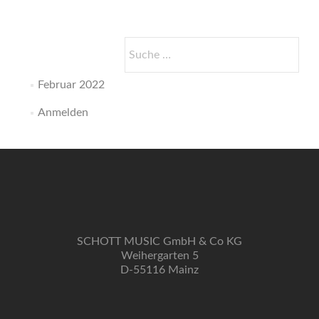
Concertos
Suche
nach:
Februar 2022
Anmelden
SCHOTT MUSIC GmbH & Co KG
Weihergarten 5
D-55116 Mainz