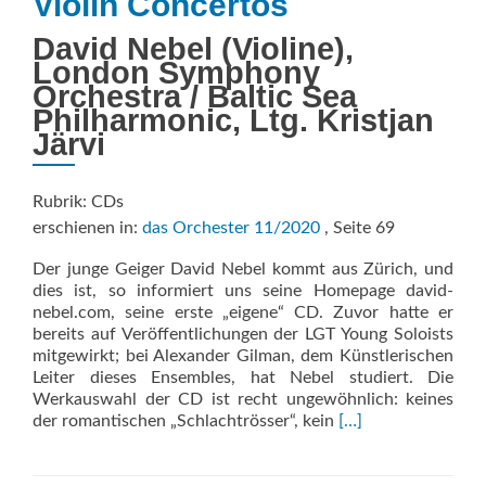
Violin Concertos
David Nebel (Violine),
London Symphony
Orchestra / Baltic Sea
Philharmonic, Ltg. Kristjan
Järvi
Rubrik: CDs
erschienen in:
das Orchester 11/2020
, Seite 69
Der junge Geiger David Nebel kommt aus Zürich, und
dies ist, so informiert uns seine Homepage david-
nebel.com, seine erste „eigene“ CD. Zuvor hatte er
bereits auf Veröffentlichungen der LGT Young Soloists
mitgewirkt; bei Alexander Gilman, dem Künstlerischen
Leiter dieses Ensembles, hat Nebel studiert. Die
Werkauswahl der CD ist recht ungewöhnlich: keines
Read
der romantischen „Schlachtrösser“, kein
[…]
more
about
Violin