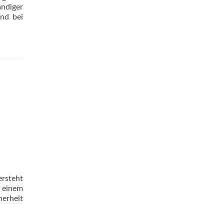
ändiger
ind bei
ersteht
t einem
erheit