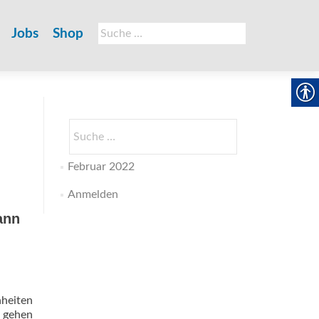
Suche
Jobs
Shop
nach:
Suche
nach:
Februar 2022
Anmelden
ann
nheiten
d gehen