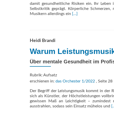
damit gesundheitliche Risiken ein. Ihr Leben
Selbstkritik geprägt. Körperliche Schmerzen,
Read
Musikern allerdings ein
[…]
more
about
Leistungssport
gleich
­
Heidi Brandi
Leistungsmusik?
Warum Leistungsmusi
Über mentale Gesundheit im Profi
Rubrik: Aufsatz
erschienen in:
das Orchester 1/2022
, Seite 28
Der Begriff der Leistungsmusik kommt in der R
sich als Künstler, der Höchstleistungen vollb
gewissen Maß an Leichtigkeit – zumindest n
R
ausstrahlen, sodass sein Einsatz mühelos und
[
m