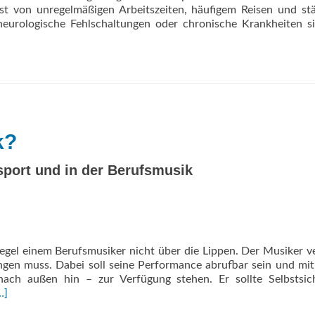
 ist von unregelmäßigen Arbeitszeiten, häufigem Reisen und st
 neurologische Fehlschaltungen oder chronische Krankheiten s
k?
sport und in der Berufsmusik
egel einem Berufsmusiker nicht über die Lippen. Der Musiker v
ringen muss. Dabei soll seine Performance abrufbar sein und mi
ach außen hin – zur Verfügung stehen. Er sollte Selbstsich
ead
…]
ore