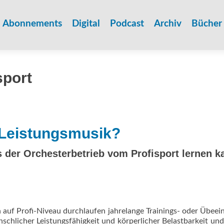
Zum
Inhalt
Abonnements
Digital
Podcast
Archiv
Bücher
springen
sport
­ Leistungsmusik?
 der Orchesterbetrieb vom Profisport lernen k
 auf Profi-Niveau durchlaufen jahrelange Trainings- oder Übeei
schlicher Leistungsfähigkeit und körperlicher Belastbarkeit un