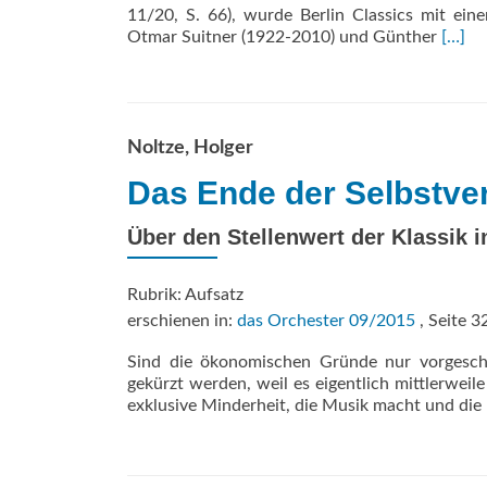
11/20, S. 66), wurde Berlin Classics mit eine
Read
Otmar Suitner (1922-2010) und Günther
[…]
more
about
Legen
Etern
Recor
Noltze, Holger
Das Ende der Selbstver
Über den Stellenwert der Klassik i
Rubrik: Aufsatz
erschienen in:
das Orchester 09/2015
, Seite 3
Sind die ökonomischen Gründe nur vorgescho
gekürzt werden, weil es eigentlich mittlerwei
exklusive Minderheit, die Musik macht und die 