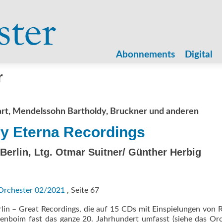
Zum
Inhalt
Abonnements
Digital
springen
r
t, Mendelssohn Bartholdy, Bruckner und anderen
y Eterna Recordings
 Berlin, Ltg. Otmar Suitner/ Günther Herbig
Orchester 02/2021
, Seite 67
lin – Great Recordings, die auf 15 CDs mit Einspielungen von 
nboim fast das ganze 20. Jahrhundert umfasst (siehe das Or