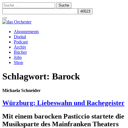
Suche
nach:
Schalte
Navigation
Zum
Abonnements
Inhalt
Digital
springen
Podcast
Archiv
Bücher
Jobs
Shop
Schlagwort:
Barock
Michaela Schneider
Würzburg: Liebeswahn und Rachegeister
Mit einem barocken Pasticcio startete die
Musiksparte des Mainfranken Theaters