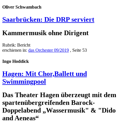
more
about
Oliver Schwambach
Die
Musik
Saarbrücken: Die DRP serviert
in
der
Kultur
Kammermusik ohne Dirigent
des
Barock
Rubrik: Bericht
erschienen in:
das Orchester 09/2019
, Seite 53
Ingo Hoddick
Hagen: Mit Chor,Ballett und
Swimmingpool
Das Theater Hagen überzeugt mit dem
spartenübergreifenden Barock-
Doppelabend „Wassermusik" & "Dido
and Aeneas“