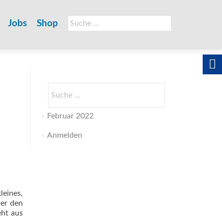
Suche
Jobs
Shop
nach:
Suche
nach:
Februar 2022
Anmelden
eines,
ber den
eht aus