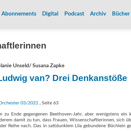
Zum
Inhalt
Abonnements
Digital
Podcast
Archiv
Bücher
springen
aftlerinnen
elanie Unseld/ Susana Zapke
Ludwig van? Drei Denkanstöße
Orchester 03/2021
, Seite 63
 zu Ende gegangenen Beethoven-Jahr, aber wenigstens ein kl
derem damit zu tun, dass Frauen, Wissenschaft­lerinnen, sich ü
er Reihe nach. Das in sattdunklem Lila gebundene Büch­lein g