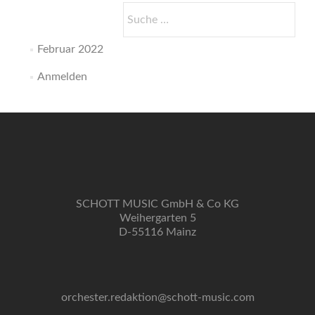
Suche
nach:
Februar 2022
Anmelden
SCHOTT MUSIC GmbH & Co KG
Weihergarten 5
D-55116 Mainz
orchester.redaktion@schott-music.com