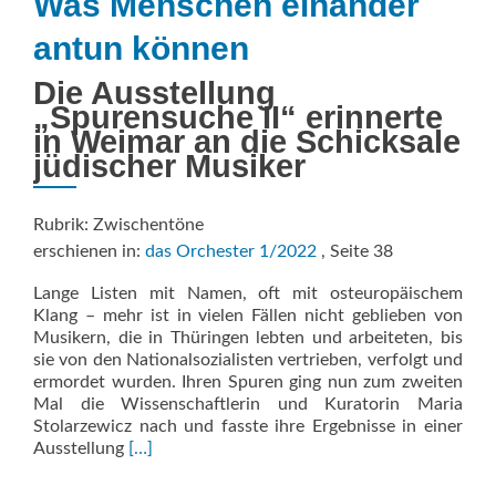
Was Menschen einander
antun können
Die Ausstellung
„Spurensuche II“ erinnerte
in Weimar an die Schicksale
jüdischer Musiker
Rubrik: Zwischentöne
erschienen in:
das Orchester 1/2022
, Seite 38
Lange Listen mit Namen, oft mit osteuropäischem
Klang – mehr ist in vielen Fällen nicht geblieben von
Musikern, die in Thüringen lebten und arbeiteten, bis
sie von den Nationalsozialisten vertrieben, verfolgt und
ermordet wurden. Ihren Spuren ging nun zum zweiten
Mal die Wissenschaftlerin und Kuratorin Maria
Stolarzewicz nach und fasste ihre Ergebnisse in einer
Read
Ausstellung
[…]
more
about