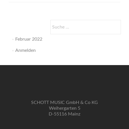
Was
Menschen
einander
antun
Suche
können
nach:
Februar 2022
Anmelden
SCHOTT MUSIC GmbH & Co KG
Weihergarten 5
D-55116 Mainz