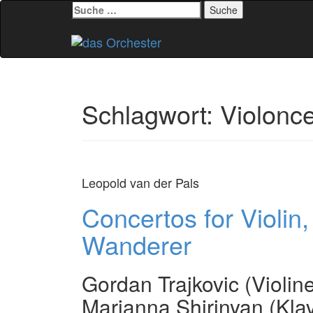
Suche
nach:
Zum
Inhalt
springen
Schlagwort:
Violonce
Leopold van der Pals
Concertos for Violin
Wanderer
Gordan Trajkovic (Violine
Marianna Shirinyan (Kla