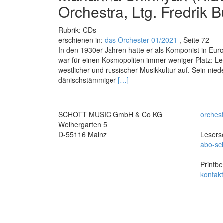
Orchestra, Ltg. Fredrik B
Rubrik: CDs
erschienen in:
das Orchester 01/2021
, Seite 72
In den 1930er Jahren hatte er als Komponist in Eur
war für einen Kosmopoliten immer weniger Platz: Leo
westlicher und russischer Musikkultur auf. Sein nie
Read
dänischstämmiger
[…]
more
about
Concertos
SCHOTT MUSIC GmbH & Co KG
orches
for
Weihergarten 5
Violin,
D-55116 Mainz
Leserse
Piano
abo-sc
&
Cello
Printbe
/
kontak
Mönch
Wanderer