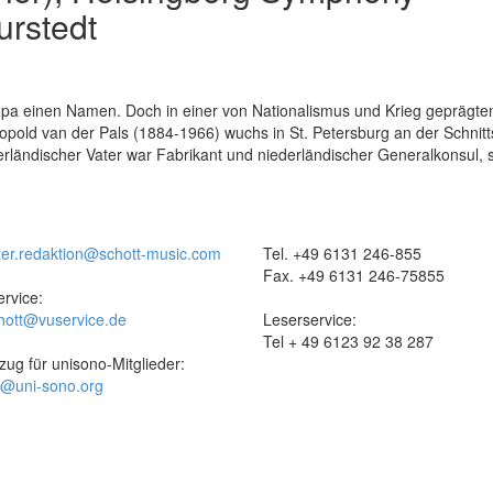
urstedt
opa einen Namen. Doch in einer von Nationalismus und Krieg geprägten
pold van der Pals (1884-1966) wuchs in St. Petersburg an der Schnitts
derländischer Vater war Fabrikant und niederländischer Generalkonsul, 
ter.redaktion@schott-music.com
Tel. +49 6131 246-855
Fax. +49 6131 246-75855
rvice:
hott@vuservice.de
Leserservice:
Tel + 49 6123 92 38 287
zug für unisono-Mitglieder:
t@uni-sono.org