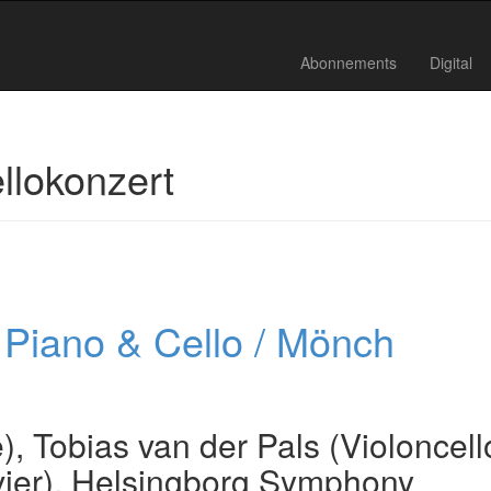
Abonnements
Digital
llokonzert
, Piano & Cello / Mönch
), Tobias van der Pals (Violoncell
vier), Helsingborg Symphony