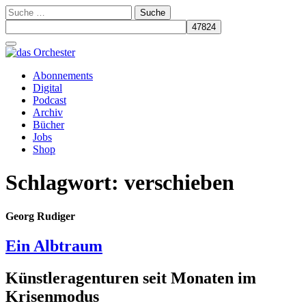
Suche
nach:
Schalte
Navigation
Zum
Abonnements
Inhalt
Digital
springen
Podcast
Archiv
Bücher
Jobs
Shop
Schlagwort:
verschieben
Georg Rudiger
Ein Albtraum
Künstleragenturen seit Monaten im
Krisenmodus