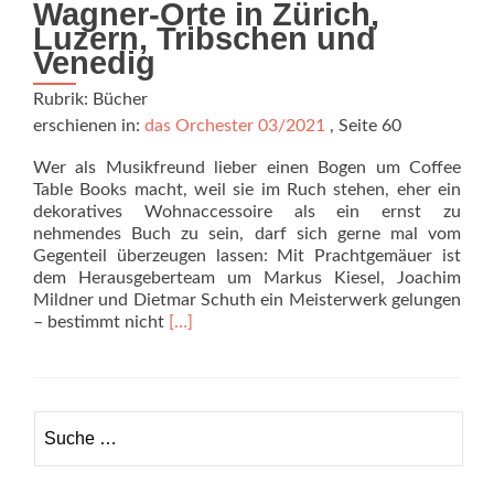
Wagner-Orte in Zürich,
Luzern, Tribschen und
Venedig
Rubrik: Bücher
erschienen in:
das Orchester 03/2021
, Seite 60
Wer als Musikfreund lieber ei­nen Bogen um Coffee
Table Books macht, weil sie im Ruch stehen, eher ein
dekoratives Wohnaccessoire als ein ernst zu
nehmendes Buch zu sein, darf sich gerne mal vom
Gegenteil überzeugen lassen: Mit Prachtgemäuer ist
dem Herausgeberteam um Markus Kiesel, Joachim
Mild­ner und Dietmar Schuth ein Meis­terwerk gelungen
Read
– bestimmt nicht
[…]
more
about
Prachtgemäuer
Suche
nach: