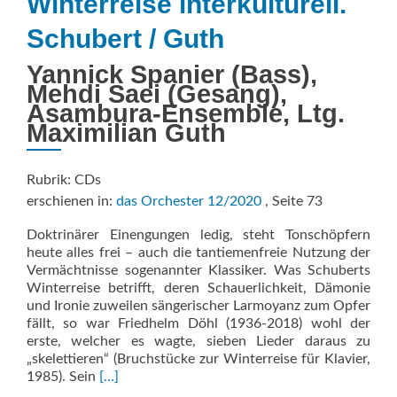
Winterreise interkulturell.
Schubert / Guth
Yannick Spanier (Bass),
Mehdi Saei (Gesang),
Asambura-Ensemble, Ltg.
Maximilian Guth
Rubrik: CDs
erschienen in:
das Orchester 12/2020
, Seite 73
Doktrinärer Einengungen ledig, steht Tonschöpfern
heute alles frei – auch die tantiemenfreie Nutzung der
Vermächtnisse sogenannter Klassiker. Was Schuberts
Winterreise betrifft, deren Schauerlichkeit, Dämonie
und Ironie zuweilen sängerischer Larmoyanz zum Opfer
fällt, so war Friedhelm Döhl (1936-2018) wohl der
erste, welcher es wagte, sieben Lieder daraus zu
„skelettieren“ (Bruchstücke zur Winterreise für Klavier,
Read
1985). Sein
[…]
more