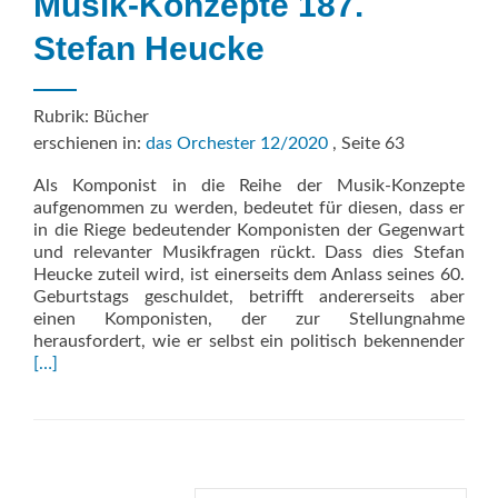
Musik-Konzepte 187.
Stefan Heucke
Rubrik: Bücher
erschienen in:
das Orchester 12/2020
, Seite 63
Als Komponist in die Reihe der Musik-Konzepte
aufgenommen zu werden, bedeutet für diesen, dass er
in die Riege bedeutender Komponisten der Gegenwart
und relevanter Musikfragen rückt. Dass dies Stefan
Heucke zuteil wird, ist einerseits dem Anlass seines 60.
Geburtstags geschuldet, betrifft andererseits aber
einen Komponisten, der zur Stellungnahme
Rea
herausfordert, wie er selbst ein politisch bekennender
mor
[…]
abo
Mus
Kon
187.
Stef
Heu