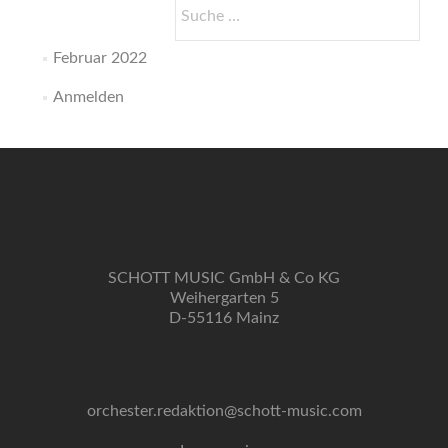
Suche
nach:
Februar 2022
Anmelden
SCHOTT MUSIC GmbH & Co KG
Weihergarten 5
D-55116 Mainz
orchester.redaktion@schott-music.com