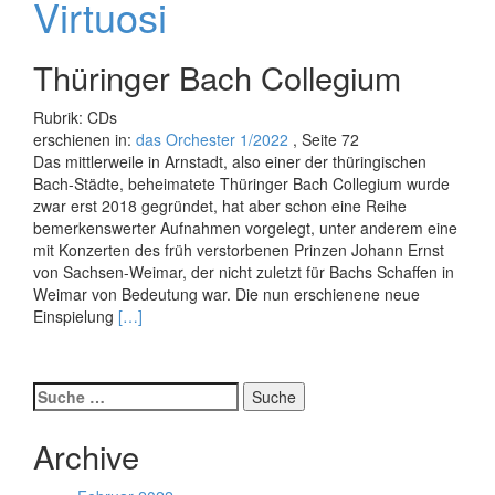
Virtuosi
Thüringer Bach Collegium
Rubrik: CDs
erschienen in:
das Orchester 1/2022
, Seite 72
Das mittlerweile in Arnstadt, also einer der thüringischen
Bach-Städte, beheimatete Thüringer Bach Collegium wurde
zwar erst 2018 gegründet, hat aber schon eine Reihe
bemerkenswerter Aufnahmen vorgelegt, unter anderem eine
mit Konzerten des früh verstorbenen Prinzen Johann Ernst
von Sachsen-Weimar, der nicht zuletzt für Bachs Schaffen in
Weimar von Bedeutung war. Die nun erschienene neue
Read
Einspielung
[…]
more
about
Virtuosi
Suche
nach:
Archive