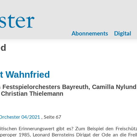
Zum
Inhalt
Abonnements
Digital
springen
ed
t Wahnfried
s Festspielorchesters Bayreuth, Camilla Nylund
. Christian Thielemann
Orchester 04/2021
, Seite 67
schen Erinnerungswert gibt es? Zum Beispiel den Freischütz
eroper 1985, Leonard Bernsteins Dirigat der Ode an die Frei