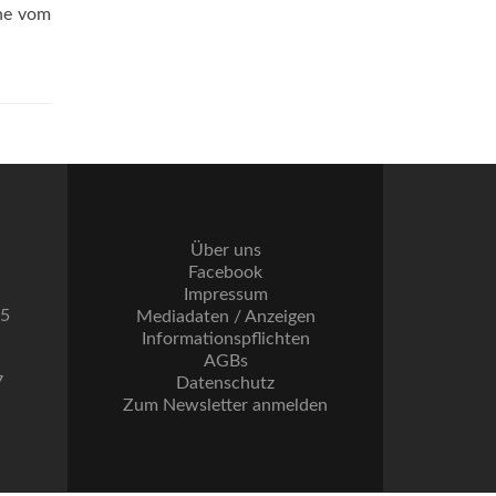
che vom
Über uns
Facebook
Impressum
55
Mediadaten / Anzeigen
Informationspflichten
AGBs
7
Datenschutz
Zum Newsletter anmelden