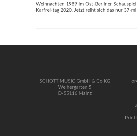
Weihnachten 1989 im Ost-Berliner Schauspiel
Karfrei-tag 2020. Jetzt reiht sich das nur 37
SCHOTT MUSIC GmbH & Co KG
or
Weihergarten 5
D-55116 Mainz
Print