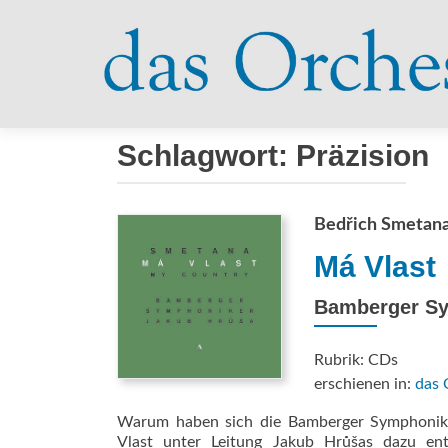
Schlagwort:
Präzision
Bedřich Smetan
Má Vlast
Bamberger Sy
Rubrik: CDs
erschienen in:
das 
Warum haben sich die Bamberger Symphonike
Vlast unter Leitung Jakub Hrůšas dazu en