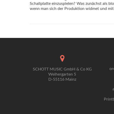
Schallplatte einzuspielen? Was zunächst als blo
wenn man sich der Produktion widmet und mit 
or
SCHOTT MUSIC GmbH & Co KG
Weihergarten 5
D-55116 Mainz
Print