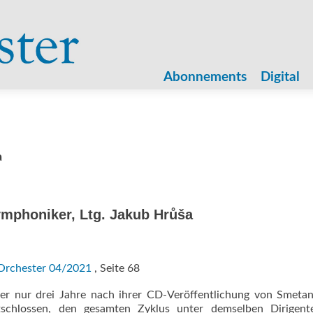
Zum
Inhalt
Abonnements
Digital
springen
a
mphoniker, Ltg. Jakub Hrůša
Orchester 04/2021
, Seite 68
r nur drei Jahre nach ihrer CD-Veröffentlichung von Smeta
tschlossen, den gesamten Zyklus unter demselben Dirigent