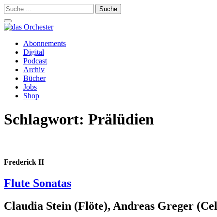
Suche
nach:
Schalte
Navigation
Zum
Abonnements
Inhalt
Digital
springen
Podcast
Archiv
Bücher
Jobs
Shop
Schlagwort:
Prälüdien
Frederick II
Flute Sonatas
Claudia Stein (Flöte), Andreas Greger (Ce