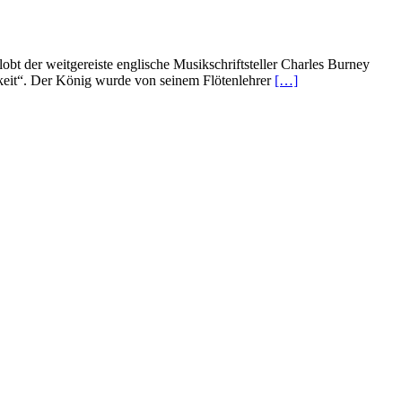
lobt der weitgereiste englische Musikschriftsteller Charles Burney
Read
igkeit“. Der König wurde von seinem Flötenlehrer
[…]
more
about
Flute
Sonatas