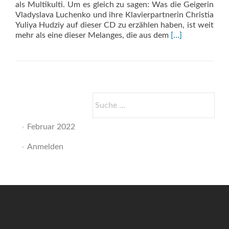
als Multikulti. Um es gleich zu sagen: Was die Geigerin
Vladyslava Luchenko und ihre Klavierpartnerin Christia
Yuliya Hudziy auf dieser CD zu erzählen haben, ist weit
Read
mehr als eine dieser Melanges, die aus dem
[…]
more
about
Progetto
Italiano
Suche
nach:
Februar 2022
Anmelden